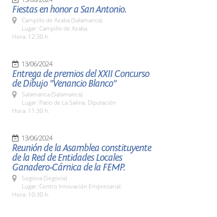
Fiestas en honor a San Antonio.
Campillo de Azaba (Salamanca)
Lugar: Campillo de Azaba
Hora: 12:30 h.
13/06/2024
Entrega de premios del XXII Concurso
de Dibujo "Venancio Blanco"
Salamanca (Salamanca)
Lugar: Patio de La Salina. Diputación
Hora: 11:30 h.
13/06/2024
Reunión de la Asamblea constituyente
de la Red de Entidades Locales
Ganadero-Cárnica de la FEMP.
Segovia (Segovia)
Lugar: Centro Innovación Empresarial.
Hora: 10:30 h.