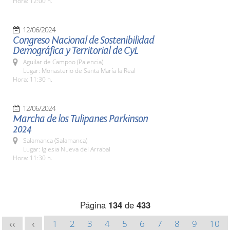
Hora: 12:00 h.
12/06/2024
Congreso Nacional de Sostenibilidad
Demográfica y Territorial de CyL
Aguilar de Campoo (Palencia)
Lugar: Monasterio de Santa María la Real
Hora: 11:30 h.
12/06/2024
Marcha de los Tulipanes Parkinson
2024
Salamanca (Salamanca)
Lugar: Iglesia Nueva del Arrabal
Hora: 11:30 h.
Página
134
de
433
1
2
3
4
5
6
7
8
9
10
<<
<