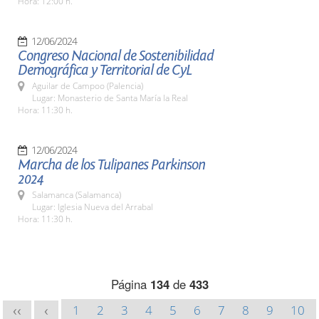
Hora: 12:00 h.
12/06/2024
Congreso Nacional de Sostenibilidad
Demográfica y Territorial de CyL
Aguilar de Campoo (Palencia)
Lugar: Monasterio de Santa María la Real
Hora: 11:30 h.
12/06/2024
Marcha de los Tulipanes Parkinson
2024
Salamanca (Salamanca)
Lugar: Iglesia Nueva del Arrabal
Hora: 11:30 h.
Página
134
de
433
1
2
3
4
5
6
7
8
9
10
<<
<