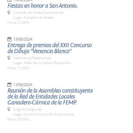
Fiestas en honor a San Antonio.
Campillo de Azaba (Salamanca)
Lugar: Campillo de Azaba
Hora: 12:30 h.
13/06/2024
Entrega de premios del XXII Concurso
de Dibujo "Venancio Blanco"
Salamanca (Salamanca)
Lugar: Patio de La Salina. Diputación
Hora: 11:30 h.
13/06/2024
Reunión de la Asamblea constituyente
de la Red de Entidades Locales
Ganadero-Cárnica de la FEMP.
Segovia (Segovia)
Lugar: Centro Innovación Empresarial.
Hora: 10:30 h.