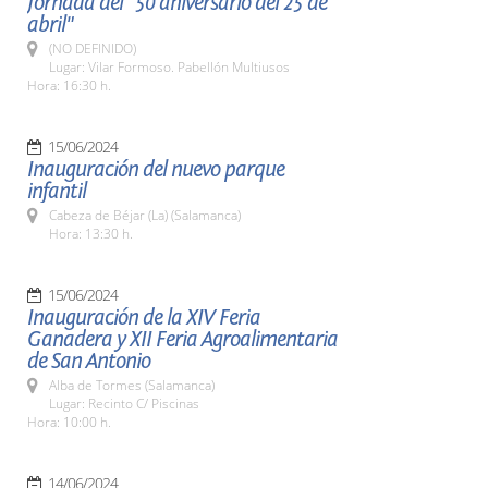
Jornada del "50 aniversario del 25 de
abril"
(NO DEFINIDO)
Lugar: Vilar Formoso. Pabellón Multiusos
Hora: 16:30 h.
15/06/2024
Inauguración del nuevo parque
infantil
Cabeza de Béjar (La) (Salamanca)
Hora: 13:30 h.
15/06/2024
Inauguración de la XIV Feria
Ganadera y XII Feria Agroalimentaria
de San Antonio
Alba de Tormes (Salamanca)
Lugar: Recinto C/ Piscinas
Hora: 10:00 h.
14/06/2024