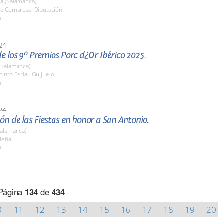
a (Salamanca)
la Comarcas. Diputación
h.
24
e los 9º Premios Porc d¿Or Ibérico 2025.
(Salamanca)
cinto Ferial. Guijuelo
h.
24
ón de las Fiestas en honor a San Antonio.
Salamanca)
eleña
h.
Página
134
de
434
0
11
12
13
14
15
16
17
18
19
20