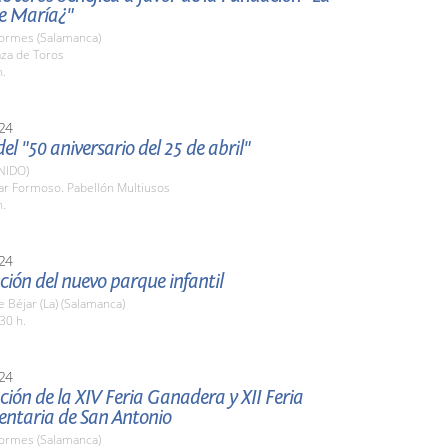
de María¿"
Tormes (Salamanca)
aza de Toros
h.
24
el "50 aniversario del 25 de abril"
NIDO)
lar Formoso. Pabellón Multiusos
h.
24
ión del nuevo parque infantil
 Béjar (La) (Salamanca)
30 h.
24
ión de la XIV Feria Ganadera y XII Feria
entaria de San Antonio
Tormes (Salamanca)