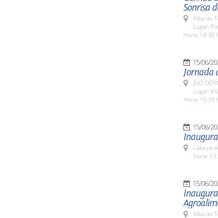
Sonrisa 
Alba de 
Lugar: Pl
Hora: 18:30 
15/06/20
Jornada d
(NO DEFI
Lugar: Vi
Hora: 16:30 
15/06/20
Inaugurac
Cabeza de
Hora: 13:
15/06/20
Inaugurac
Agroalim
Alba de 