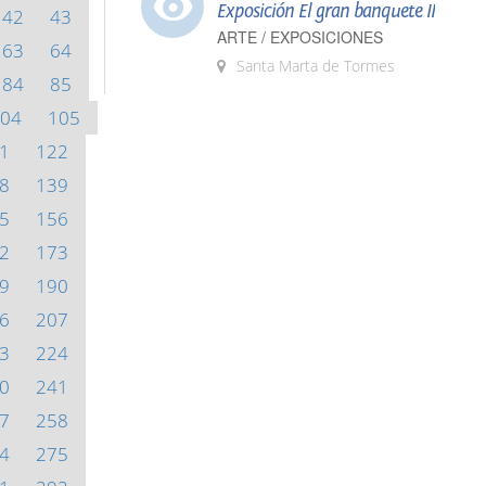
Exposición El gran banquete II
42
43
ARTE / EXPOSICIONES
63
64
Santa Marta de Tormes
84
85
04
105
1
122
8
139
5
156
2
173
9
190
6
207
3
224
0
241
7
258
4
275