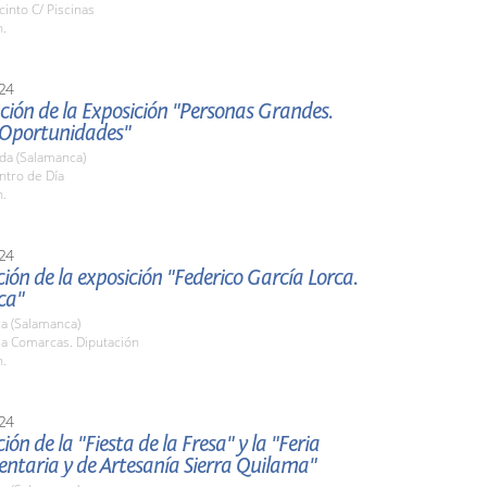
cinto C/ Piscinas
h.
24
ión de la Exposición "Personas Grandes.
Oportunidades"
da (Salamanca)
ntro de Día
h.
24
ión de la exposición "Federico García Lorca.
ca"
a (Salamanca)
la Comarcas. Diputación
h.
24
ión de la "Fiesta de la Fresa" y la "Feria
ntaria y de Artesanía Sierra Quilama"