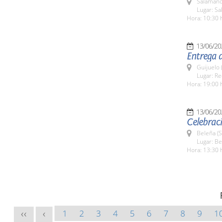
Salamanc
Lugar: Sa
Hora: 10:30 
13/06/20
Entrega d
Guijuelo 
Lugar: Re
Hora: 19:00 
13/06/20
Celebraci
Beleña (
Lugar: B
Hora: 13:30 
1
2
3
4
5
6
7
8
9
1
<<
<