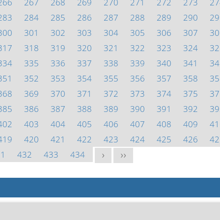
266
267
268
269
270
271
272
273
27
283
284
285
286
287
288
289
290
29
300
301
302
303
304
305
306
307
30
317
318
319
320
321
322
323
324
32
334
335
336
337
338
339
340
341
34
351
352
353
354
355
356
357
358
35
368
369
370
371
372
373
374
375
37
385
386
387
388
389
390
391
392
39
402
403
404
405
406
407
408
409
41
419
420
421
422
423
424
425
426
42
31
432
433
434
>
>>