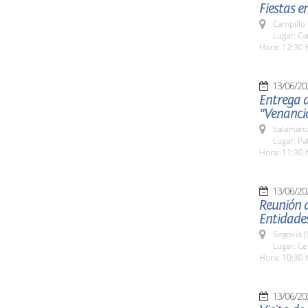
Fiestas e
Campillo
Lugar: Ca
Hora: 12:30 
13/06/20
Entrega d
"Venanci
Salamanc
Lugar: Pa
Hora: 11:30 
13/06/20
Reunión d
Entidade
Segovia (
Lugar: Ce
Hora: 10:30 
13/06/20