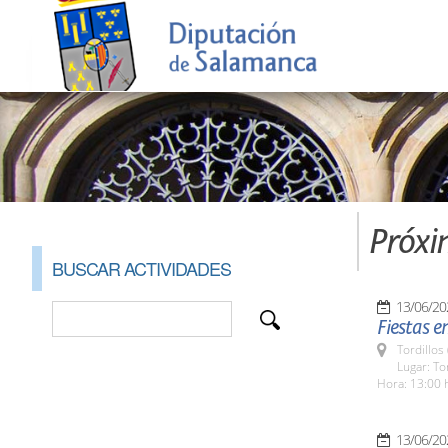
Próxi
BUSCAR ACTIVIDADES
13/06/20
Fiestas e
Tordillos
Lugar: To
Hora: 13:00 
13/06/20