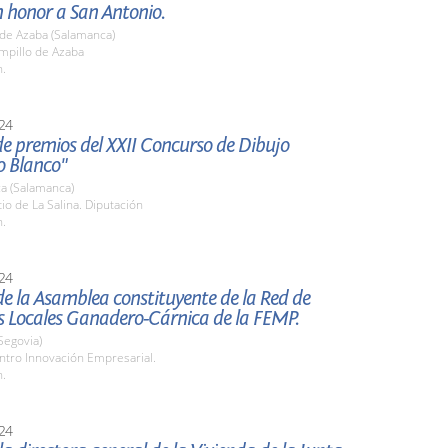
n honor a San Antonio.
 de Azaba (Salamanca)
mpillo de Azaba
h.
24
e premios del XXII Concurso de Dibujo
o Blanco"
a (Salamanca)
tio de La Salina. Diputación
h.
24
e la Asamblea constituyente de la Red de
s Locales Ganadero-Cárnica de la FEMP.
Segovia)
ntro Innovación Empresarial.
h.
24