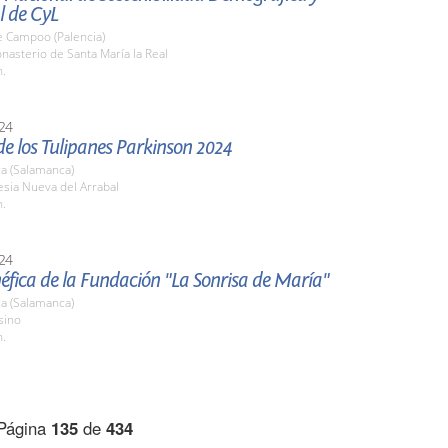
al de CyL
e Campoo (Palencia)
nasterio de Santa María la Real
h.
24
e los Tulipanes Parkinson 2024
a (Salamanca)
lesia Nueva del Arrabal
h.
24
fica de la Fundación "La Sonrisa de María"
a (Salamanca)
sino
h.
Página
135
de
434