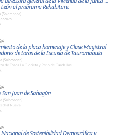
 la directora general de la Vivienda de la Junta de
y León al programa Rehabitare.
o (Salamanca)
labravo
h.
24
miento de la placa homenaje y Clase Magistral
dores de toros de la Escuela de Tauromaquia
a (Salamanca)
aza de Toros La Glorieta y Patio de Cuadrillas.
h.
24
de San Juan de Sahagún
a (Salamanca)
tedral Nueva
h.
24
 Nacional de Sostenibilidad Demográfica y