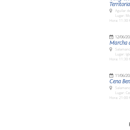
Territori
Aguilar d
Lugar: Mo
Hora: 11:30 
12/06/20
Marcha d
Salamanc
Lugar: Ig
Hora: 11:30 
11/06/20
Cena Bené
Salamanc
Lugar: Ca
Hora: 21:00 