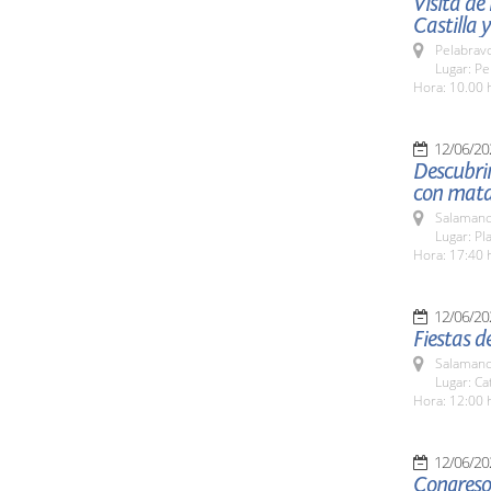
Visita de
Castilla 
Pelabrav
Lugar: Pe
Hora: 10.00 
12/06/20
Descubri
con mata
Salamanc
Lugar: Pl
Hora: 17:40 
12/06/20
Fiestas 
Salamanc
Lugar: Ca
Hora: 12:00 
12/06/20
Congreso