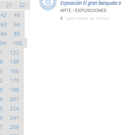
Exposición El gran banquete II
21
22
ARTE / EXPOSICIONES
42
43
Santa Marta de Tormes
63
64
84
85
04
105
1
122
8
139
5
156
2
173
9
190
6
207
3
224
0
241
7
258