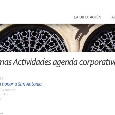
LA DIPUTACIÓN
Á
mas Actividades agenda corporativ
24
n honor a San Antonio.
 (Salamanca)
rdillos
h.
24