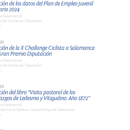
ión de los datos del Plan de Empleo Juvenil
ario 2024
a (Salamanca)
la de Comarcas. Diputación
h.
24
ión de la X Challange Ciclista a Salamanca
Gran Premio Diputación
a (Salamanca)
la de Comarcas. Diputación
h.
24
ión del libro "Visita pastoral de los
azgos de Ledesma y Vitigudino. Año 1872"
a (Salamanca)
pilla Santa Catalina. Catedral Vieja de Salamanca
h.