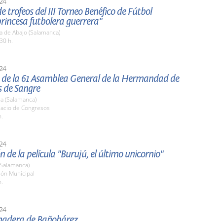
24
e trofeos del III Torneo Benéfico de Fútbol
rincesa futbolera guerrera"
a de Abajo (Salamanca)
30 h.
24
 de la 61 Asamblea General de la Hermandad de
 de Sangre
a (Salamanca)
lacio de Congresos
h.
24
n de la película "Burujú, el último unicornio"
(Salamanca)
lón Municipal
h.
24
nadera de Bañobárez