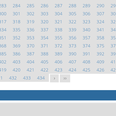
283
284
285
286
287
288
289
290
29
300
301
302
303
304
305
306
307
30
317
318
319
320
321
322
323
324
32
334
335
336
337
338
339
340
341
34
351
352
353
354
355
356
357
358
35
368
369
370
371
372
373
374
375
37
385
386
387
388
389
390
391
392
39
402
403
404
405
406
407
408
409
41
419
420
421
422
423
424
425
426
42
31
432
433
434
>
>>