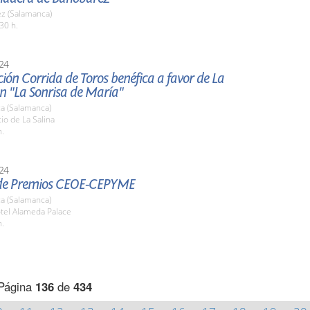
z (Salamanca)
30 h.
24
ión Corrida de Toros benéfica a favor de La
n "La Sonrisa de María"
a (Salamanca)
tio de La Salina
h.
24
de Premios CEOE-CEPYME
a (Salamanca)
otel Alameda Palace
h.
Página
136
de
434