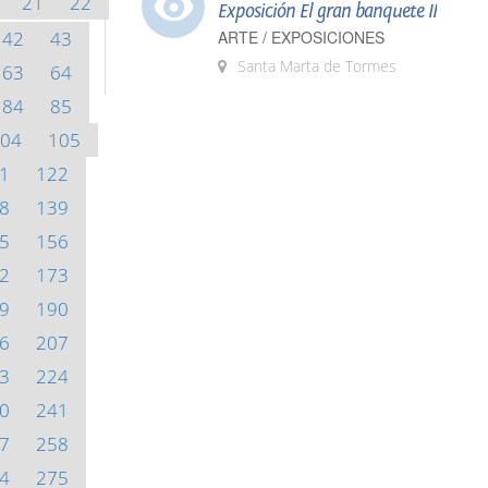
21
22
Exposición El gran banquete II
42
43
ARTE / EXPOSICIONES
Santa Marta de Tormes
63
64
84
85
04
105
1
122
8
139
5
156
2
173
9
190
6
207
3
224
0
241
7
258
4
275