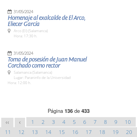
31/05/2024
Homenaje al exalcalde de El Arco,
Eliecer García
Arco (El) (Salamanca)
Hora: 17:30 h.
31/05/2024
Toma de posesión de Juan Manuel
Corchado como rector
Salamanca (Salamanca)
Lugar: Paraninfo de la Universidad
Hora: 12:00 h.
Página
136
de
433
1
2
3
4
5
6
7
8
9
10
<<
<
11
12
13
14
15
16
17
18
19
20