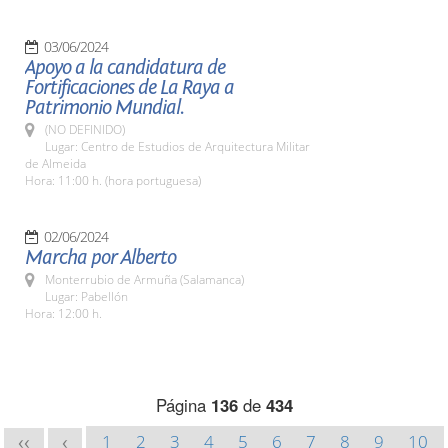
03/06/2024
Apoyo a la candidatura de
Fortificaciones de La Raya a
Patrimonio Mundial.
(NO DEFINIDO)
Lugar: Centro de Estudios de Arquitectura Militar
de Almeida
Hora: 11:00 h. (hora portuguesa)
02/06/2024
Marcha por Alberto
Monterrubio de Armuña (Salamanca)
Lugar: Pabellón
Hora: 12:00 h.
Página
136
de
434
1
2
3
4
5
6
7
8
9
10
<<
<