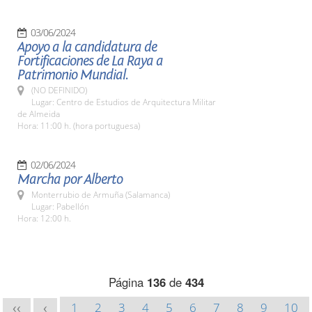
03/06/2024
Apoyo a la candidatura de
Fortificaciones de La Raya a
Patrimonio Mundial.
(NO DEFINIDO)
Lugar: Centro de Estudios de Arquitectura Militar
de Almeida
Hora: 11:00 h. (hora portuguesa)
02/06/2024
Marcha por Alberto
Monterrubio de Armuña (Salamanca)
Lugar: Pabellón
Hora: 12:00 h.
Página
136
de
434
1
2
3
4
5
6
7
8
9
10
<<
<