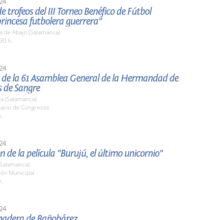
24
e trofeos del III Torneo Benéfico de Fútbol
rincesa futbolera guerrera"
a de Abajo (Salamanca)
30 h.
24
 de la 61 Asamblea General de la Hermandad de
 de Sangre
a (Salamanca)
lacio de Congresos
h.
24
n de la película "Burujú, el último unicornio"
(Salamanca)
lón Municipal
h.
24
nadera de Bañobárez