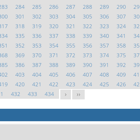
283
284
285
286
287
288
289
290
29
300
301
302
303
304
305
306
307
30
317
318
319
320
321
322
323
324
32
334
335
336
337
338
339
340
341
34
351
352
353
354
355
356
357
358
35
368
369
370
371
372
373
374
375
37
385
386
387
388
389
390
391
392
39
402
403
404
405
406
407
408
409
41
419
420
421
422
423
424
425
426
42
31
432
433
434
>
>>