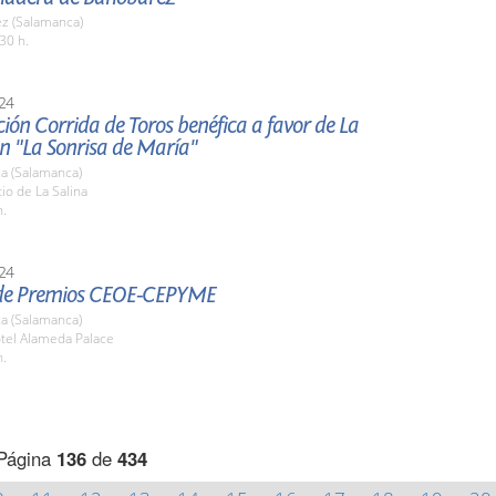
z (Salamanca)
30 h.
24
ión Corrida de Toros benéfica a favor de La
n "La Sonrisa de María"
a (Salamanca)
tio de La Salina
h.
24
de Premios CEOE-CEPYME
a (Salamanca)
otel Alameda Palace
h.
Página
136
de
434