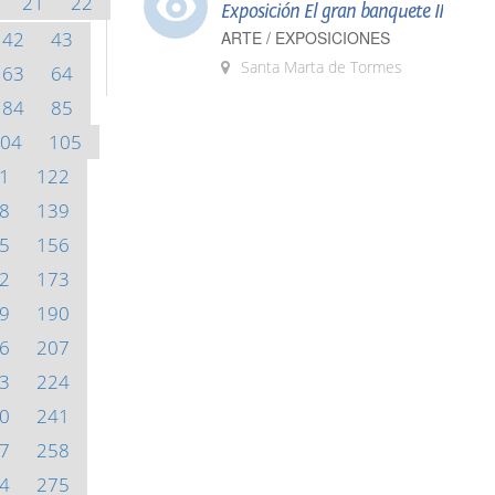
21
22
Exposición El gran banquete II
42
43
ARTE / EXPOSICIONES
Santa Marta de Tormes
63
64
84
85
04
105
1
122
8
139
5
156
2
173
9
190
6
207
3
224
0
241
7
258
4
275