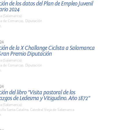
ión de los datos del Plan de Empleo Juvenil
ario 2024
a (Salamanca)
la de Comarcas. Diputación
h.
24
ión de la X Challange Ciclista a Salamanca
Gran Premio Diputación
a (Salamanca)
la de Comarcas. Diputación
h.
24
ión del libro "Visita pastoral de los
azgos de Ledesma y Vitigudino. Año 1872"
a (Salamanca)
pilla Santa Catalina. Catedral Vieja de Salamanca
h.