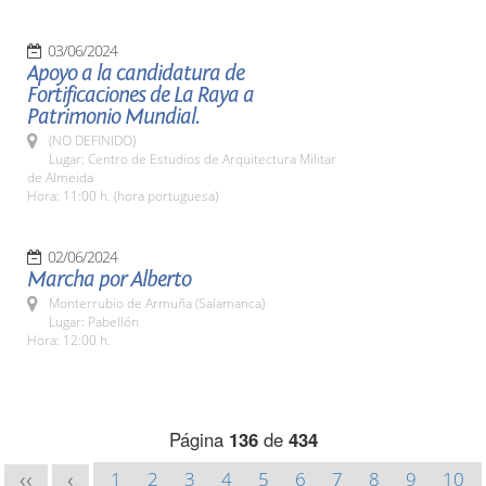
03/06/2024
Apoyo a la candidatura de
Fortificaciones de La Raya a
Patrimonio Mundial.
(NO DEFINIDO)
Lugar: Centro de Estudios de Arquitectura Militar
de Almeida
Hora: 11:00 h. (hora portuguesa)
02/06/2024
Marcha por Alberto
Monterrubio de Armuña (Salamanca)
Lugar: Pabellón
Hora: 12:00 h.
Página
136
de
434
1
2
3
4
5
6
7
8
9
10
<<
<