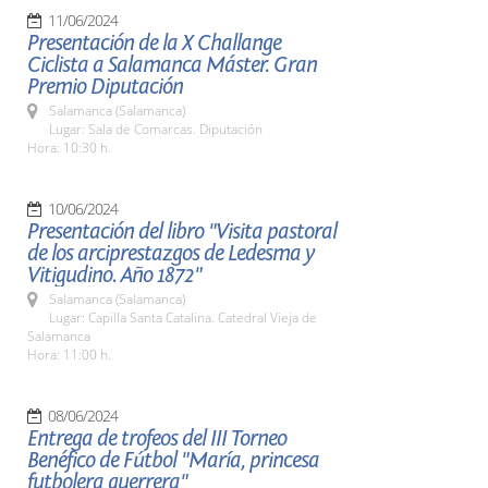
11/06/2024
Presentación de la X Challange
Ciclista a Salamanca Máster. Gran
Premio Diputación
Salamanca (Salamanca)
Lugar: Sala de Comarcas. Diputación
Hora: 10:30 h.
10/06/2024
Presentación del libro "Visita pastoral
de los arciprestazgos de Ledesma y
Vitigudino. Año 1872"
Salamanca (Salamanca)
Lugar: Capilla Santa Catalina. Catedral Vieja de
Salamanca
Hora: 11:00 h.
08/06/2024
Entrega de trofeos del III Torneo
Benéfico de Fútbol "María, princesa
futbolera guerrera"