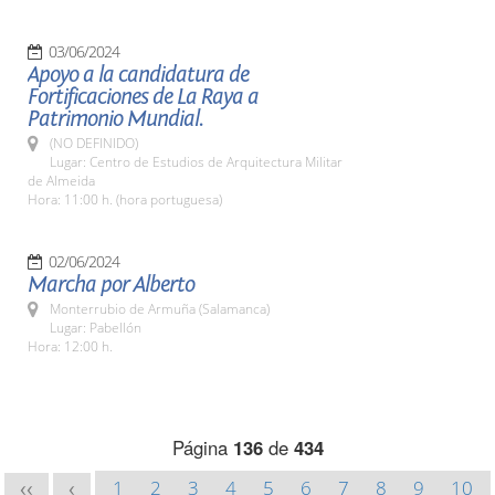
03/06/2024
Apoyo a la candidatura de
Fortificaciones de La Raya a
Patrimonio Mundial.
(NO DEFINIDO)
Lugar: Centro de Estudios de Arquitectura Militar
de Almeida
Hora: 11:00 h. (hora portuguesa)
02/06/2024
Marcha por Alberto
Monterrubio de Armuña (Salamanca)
Lugar: Pabellón
Hora: 12:00 h.
Página
136
de
434
1
2
3
4
5
6
7
8
9
10
<<
<