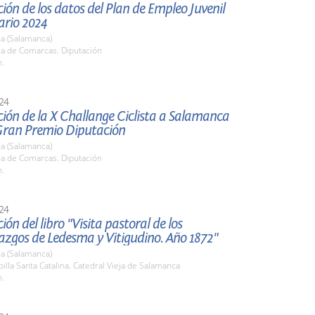
ión de los datos del Plan de Empleo Juvenil
ario 2024
a (Salamanca)
la de Comarcas. Diputación
h.
24
ión de la X Challange Ciclista a Salamanca
Gran Premio Diputación
a (Salamanca)
la de Comarcas. Diputación
h.
24
ión del libro "Visita pastoral de los
azgos de Ledesma y Vitigudino. Año 1872"
a (Salamanca)
pilla Santa Catalina. Catedral Vieja de Salamanca
h.