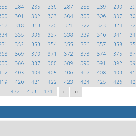
283
284
285
286
287
288
289
290
29
300
301
302
303
304
305
306
307
30
317
318
319
320
321
322
323
324
32
334
335
336
337
338
339
340
341
34
351
352
353
354
355
356
357
358
35
368
369
370
371
372
373
374
375
37
385
386
387
388
389
390
391
392
39
402
403
404
405
406
407
408
409
41
419
420
421
422
423
424
425
426
42
31
432
433
434
>
>>