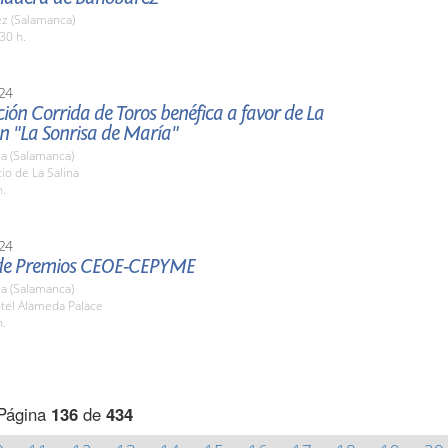
z (Salamanca)
30 h.
24
ión Corrida de Toros benéfica a favor de La
n "La Sonrisa de María"
a (Salamanca)
tio de La Salina
h.
24
de Premios CEOE-CEPYME
a (Salamanca)
otel Alameda Palace
h.
Página
136
de
434