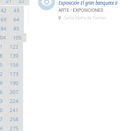
21
22
Exposición El gran banquete II
42
43
ARTE / EXPOSICIONES
Santa Marta de Tormes
63
64
84
85
04
105
1
122
8
139
5
156
2
173
9
190
6
207
3
224
0
241
7
258
4
275