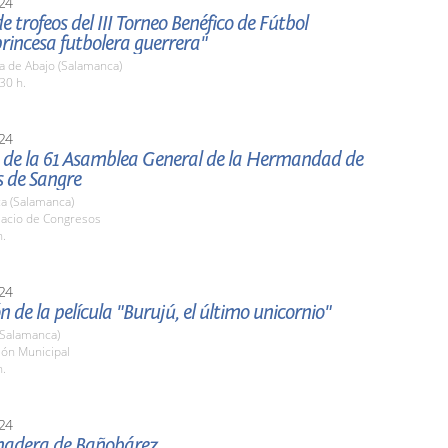
24
e trofeos del III Torneo Benéfico de Fútbol
rincesa futbolera guerrera"
a de Abajo (Salamanca)
30 h.
24
 de la 61 Asamblea General de la Hermandad de
 de Sangre
a (Salamanca)
lacio de Congresos
h.
24
n de la película "Burujú, el último unicornio"
(Salamanca)
lón Municipal
h.
24
nadera de Bañobárez