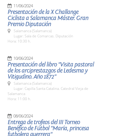
11/06/2024
Presentación de la X Challange
Ciclista a Salamanca Máster. Gran
Premio Diputación
Salamanca (Salamanca)
Lugar: Sala de Comarcas. Diputación
Hora: 10:30 h.
10/06/2024
Presentación del libro "Visita pastoral
de los arciprestazgos de Ledesma y
Vitigudino. Año 1872"
Salamanca (Salamanca)
Lugar: Capilla Santa Catalina. Catedral Vieja de
Salamanca
Hora: 11:00 h.
08/06/2024
Entrega de trofeos del III Torneo
Benéfico de Fútbol "María, princesa
futbolera guerrera"