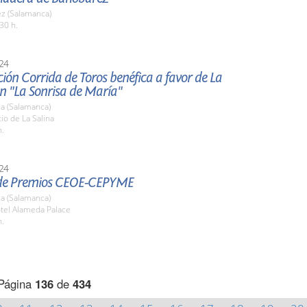
z (Salamanca)
30 h.
24
ión Corrida de Toros benéfica a favor de La
n "La Sonrisa de María"
a (Salamanca)
tio de La Salina
h.
24
de Premios CEOE-CEPYME
a (Salamanca)
otel Alameda Palace
h.
Página
136
de
434