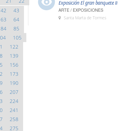
21
22
Exposición El gran banquete II
42
43
ARTE / EXPOSICIONES
Santa Marta de Tormes
63
64
84
85
04
105
1
122
8
139
5
156
2
173
9
190
6
207
3
224
0
241
7
258
4
275