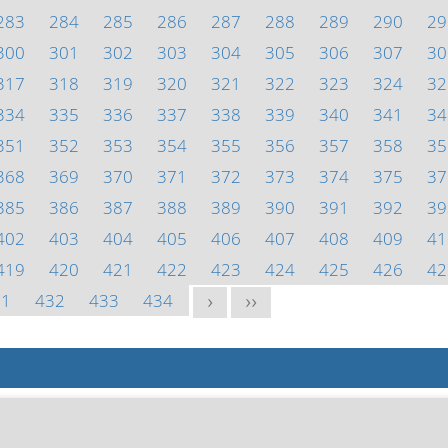
283
284
285
286
287
288
289
290
29
300
301
302
303
304
305
306
307
30
317
318
319
320
321
322
323
324
32
334
335
336
337
338
339
340
341
34
351
352
353
354
355
356
357
358
35
368
369
370
371
372
373
374
375
37
385
386
387
388
389
390
391
392
39
402
403
404
405
406
407
408
409
41
419
420
421
422
423
424
425
426
42
31
432
433
434
>
>>