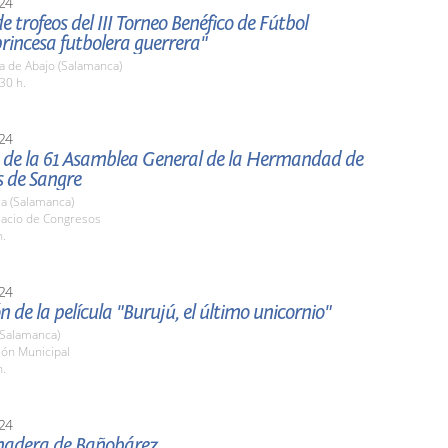
24
e trofeos del III Torneo Benéfico de Fútbol
rincesa futbolera guerrera"
a de Abajo (Salamanca)
30 h.
24
 de la 61 Asamblea General de la Hermandad de
 de Sangre
a (Salamanca)
lacio de Congresos
h.
24
n de la película "Burujú, el último unicornio"
(Salamanca)
lón Municipal
h.
24
nadera de Bañobárez