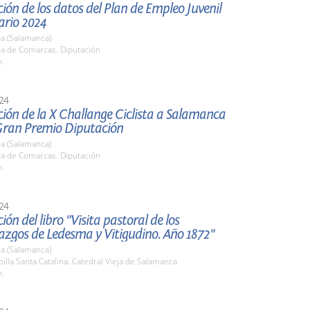
ión de los datos del Plan de Empleo Juvenil
ario 2024
a (Salamanca)
la de Comarcas. Diputación
h.
24
ión de la X Challange Ciclista a Salamanca
Gran Premio Diputación
a (Salamanca)
la de Comarcas. Diputación
h.
24
ión del libro "Visita pastoral de los
azgos de Ledesma y Vitigudino. Año 1872"
a (Salamanca)
pilla Santa Catalina. Catedral Vieja de Salamanca
h.