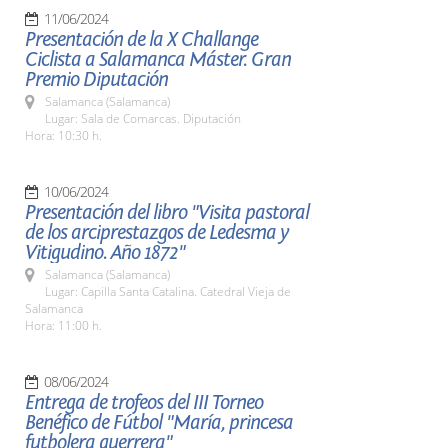
11/06/2024
Presentación de la X Challange
Ciclista a Salamanca Máster. Gran
Premio Diputación
Salamanca (Salamanca)
Lugar: Sala de Comarcas. Diputación
Hora: 10:30 h.
10/06/2024
Presentación del libro "Visita pastoral
de los arciprestazgos de Ledesma y
Vitigudino. Año 1872"
Salamanca (Salamanca)
Lugar: Capilla Santa Catalina. Catedral Vieja de
Salamanca
Hora: 11:00 h.
08/06/2024
Entrega de trofeos del III Torneo
Benéfico de Fútbol "María, princesa
futbolera guerrera"