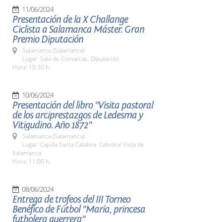
11/06/2024
Presentación de la X Challange
Ciclista a Salamanca Máster. Gran
Premio Diputación
Salamanca (Salamanca)
Lugar: Sala de Comarcas. Diputación
Hora: 10:30 h.
10/06/2024
Presentación del libro "Visita pastoral
de los arciprestazgos de Ledesma y
Vitigudino. Año 1872"
Salamanca (Salamanca)
Lugar: Capilla Santa Catalina. Catedral Vieja de
Salamanca
Hora: 11:00 h.
08/06/2024
Entrega de trofeos del III Torneo
Benéfico de Fútbol "María, princesa
futbolera guerrera"