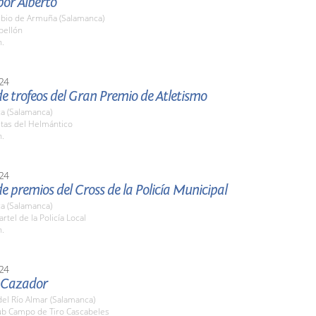
or Alberto
bio de Armuña (Salamanca)
bellón
h.
24
e trofeos del Gran Premio de Atletismo
a (Salamanca)
stas del Helmántico
h.
24
e premios del Cross de la Policía Municipal
a (Salamanca)
rtel de la Policía Local
h.
24
l Cazador
el Río Almar (Salamanca)
lub Campo de Tiro Cascabeles