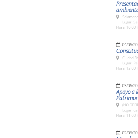
Presentac
ambiental
Salamanc
Lugar: Sa
Hora: 10:00 
04/06/20
Constitu
Ciudad R
Lugar: P
Hora: 12:00 
03/06/20
Apoyo a l
Patrimon
(NO DEFI
Lugar: Ce
Hora: 11:00 
02/06/20