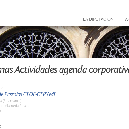
LA DIPUTACIÓN
Á
mas Actividades agenda corporativ
24
de Premios CEOE-CEPYME
a (Salamanca)
otel Alameda Palace
h.
24