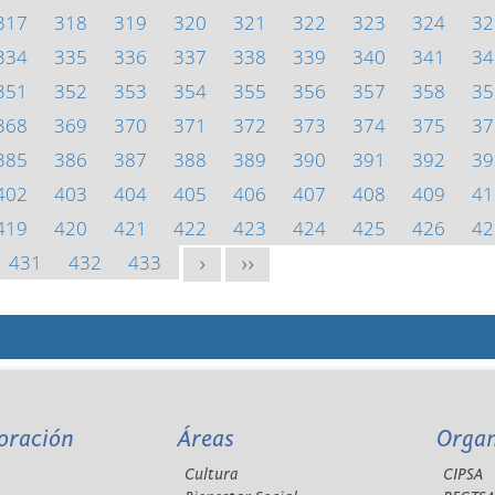
317
318
319
320
321
322
323
324
32
334
335
336
337
338
339
340
341
34
351
352
353
354
355
356
357
358
35
368
369
370
371
372
373
374
375
37
385
386
387
388
389
390
391
392
39
402
403
404
405
406
407
408
409
41
419
420
421
422
423
424
425
426
42
431
432
433
>
>>
oración
Áreas
Orga
Cultura
CIPSA