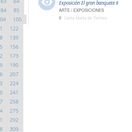
63
64
Exposición El gran banquete II
84
85
ARTE / EXPOSICIONES
Santa Marta de Tormes
04
105
1
122
8
139
5
156
2
173
9
190
6
207
3
224
0
241
7
258
4
275
1
292
8
309