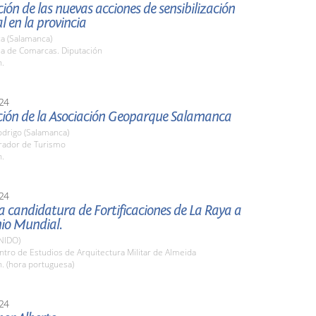
ión de las nuevas acciones de sensibilización
 en la provincia
a (Salamanca)
la de Comarcas. Diputación
h.
24
ción de la Asociación Geoparque Salamanca
odrigo (Salamanca)
arador de Turismo
h.
24
a candidatura de Fortificaciones de La Raya a
io Mundial.
NIDO)
ntro de Estudios de Arquitectura Militar de Almeida
h. (hora portuguesa)
24