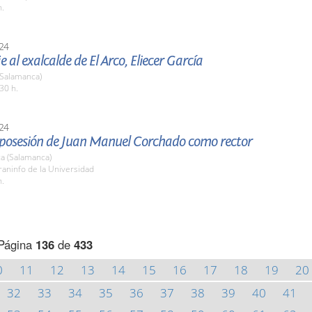
h.
24
al exalcalde de El Arco, Eliecer García
 (Salamanca)
30 h.
24
posesión de Juan Manuel Corchado como rector
a (Salamanca)
raninfo de la Universidad
h.
Página
136
de
433
0
11
12
13
14
15
16
17
18
19
20
32
33
34
35
36
37
38
39
40
41