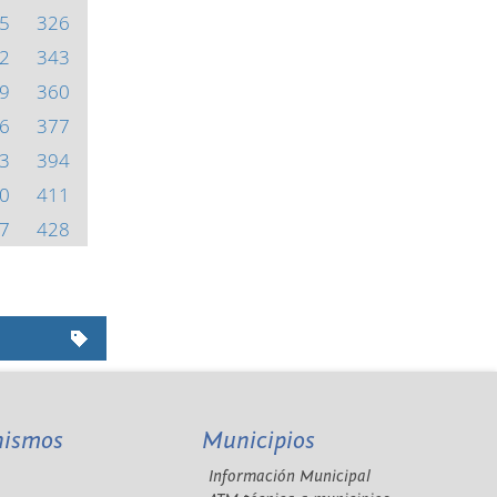
5
326
2
343
9
360
6
377
3
394
0
411
7
428
nismos
Municipios
Información Municipal