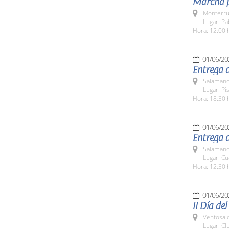
Marcha p
Monterru
Lugar: Pa
Hora: 12:00 
01/06/20
Entrega d
Salamanc
Lugar: Pi
Hora: 18:30 
01/06/20
Entrega d
Salamanc
Lugar: Cua
Hora: 12:30 
01/06/20
II Día de
Ventosa d
Lugar: C