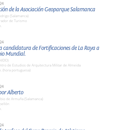
24
ción de la Asociación Geoparque Salamanca
odrigo (Salamanca)
arador de Turismo
h.
24
a candidatura de Fortificaciones de La Raya a
io Mundial.
NIDO)
ntro de Estudios de Arquitectura Militar de Almeida
h. (hora portuguesa)
24
or Alberto
bio de Armuña (Salamanca)
bellón
h.
24