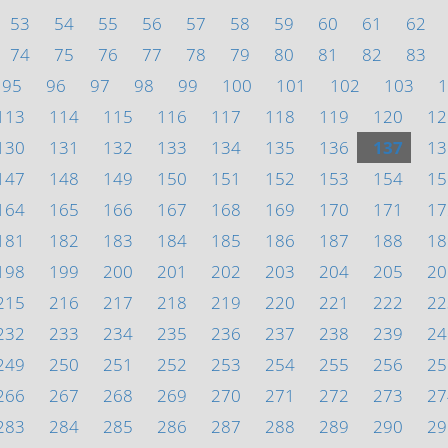
53
54
55
56
57
58
59
60
61
62
74
75
76
77
78
79
80
81
82
83
95
96
97
98
99
100
101
102
103
1
113
114
115
116
117
118
119
120
12
130
131
132
133
134
135
136
137
13
147
148
149
150
151
152
153
154
15
164
165
166
167
168
169
170
171
17
181
182
183
184
185
186
187
188
18
198
199
200
201
202
203
204
205
20
215
216
217
218
219
220
221
222
22
232
233
234
235
236
237
238
239
24
249
250
251
252
253
254
255
256
25
266
267
268
269
270
271
272
273
27
283
284
285
286
287
288
289
290
29