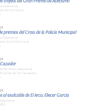
e trofeos del Gran Premio de Atletismo
a (Salamanca)
stas del Helmántico
h.
24
e premios del Cross de la Policía Municipal
a (Salamanca)
rtel de la Policía Local
h.
24
l Cazador
el Río Almar (Salamanca)
lub Campo de Tiro Cascabeles
h.
24
al exalcalde de El Arco, Eliecer García
 (Salamanca)
30 h.