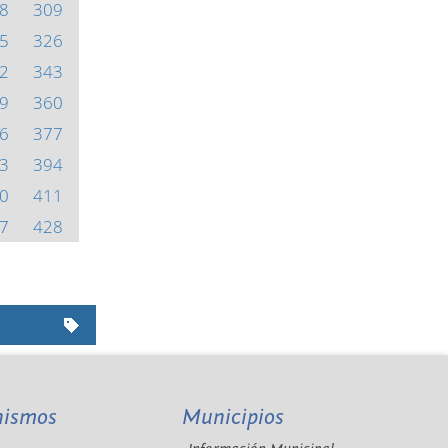
8
309
5
326
2
343
9
360
6
377
3
394
0
411
7
428
nismos
Municipios