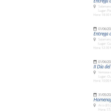
Entrega d
Salamanc
Lugar: Pi
Hora: 18:30 
01/06/20
Entrega d
Salamanc
Lugar: Cua
Hora: 12:30 
01/06/20
II Día de
Ventosa d
Lugar: C
Hora: 10:00 
31/05/20
Homenaje 
Arco (El)
Hora: 17: