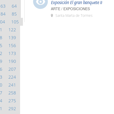
Exposición El gran banquete II
63
64
ARTE / EXPOSICIONES
84
85
Santa Marta de Tormes
04
105
1
122
8
139
5
156
2
173
9
190
6
207
3
224
0
241
7
258
4
275
1
292