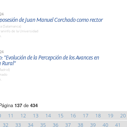
24
posesión de Juan Manuel Corchado como rector
a (Salamanca)
raninfo de la Universidad
h.
24
o: "Evolución de la Percepción de los Avances en
 Rural"
adrid)
enado
h.
Página
137
de
434
0
11
12
13
14
15
16
17
18
19
20
32
33
34
35
36
37
38
39
40
41