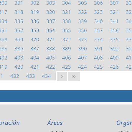
300
301
302
303
304
305
306
307
30
317
318
319
320
321
322
323
324
32
334
335
336
337
338
339
340
341
34
351
352
353
354
355
356
357
358
35
368
369
370
371
372
373
374
375
37
385
386
387
388
389
390
391
392
39
402
403
404
405
406
407
408
409
41
419
420
421
422
423
424
425
426
42
31
432
433
434
>
>>
oración
Áreas
Orga