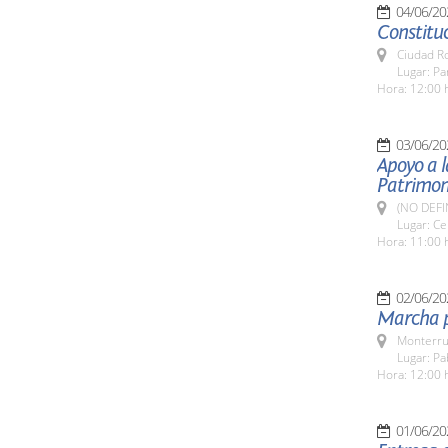
04/06/20
Constitu
Ciudad R
Lugar: P
Hora: 12:00 
03/06/20
Apoyo a l
Patrimon
(NO DEFI
Lugar: Ce
Hora: 11:00 
02/06/20
Marcha p
Monterru
Lugar: Pa
Hora: 12:00 
01/06/20