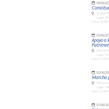
04/06/20
Constitu
Ciudad R
Lugar: P
Hora: 12:00 
03/06/20
Apoyo a l
Patrimon
(NO DEFI
Lugar: Ce
Hora: 11:00 
02/06/20
Marcha p
Monterru
Lugar: Pa
Hora: 12:00 
01/06/20