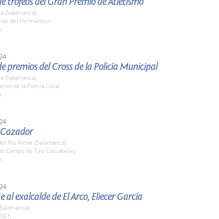
e trofeos del Gran Premio de Atletismo
a (Salamanca)
stas del Helmántico
h.
24
e premios del Cross de la Policía Municipal
a (Salamanca)
rtel de la Policía Local
h.
24
l Cazador
el Río Almar (Salamanca)
lub Campo de Tiro Cascabeles
h.
24
al exalcalde de El Arco, Eliecer García
 (Salamanca)
30 h.