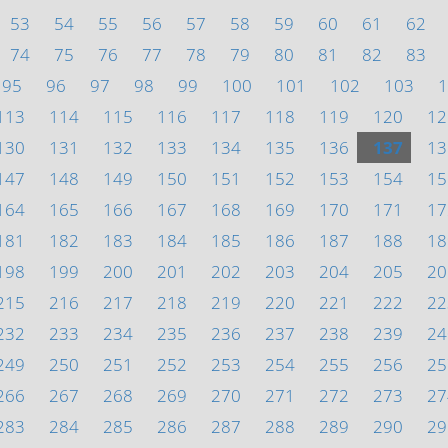
53
54
55
56
57
58
59
60
61
62
74
75
76
77
78
79
80
81
82
83
95
96
97
98
99
100
101
102
103
1
113
114
115
116
117
118
119
120
12
130
131
132
133
134
135
136
137
13
147
148
149
150
151
152
153
154
15
164
165
166
167
168
169
170
171
17
181
182
183
184
185
186
187
188
18
198
199
200
201
202
203
204
205
20
215
216
217
218
219
220
221
222
22
232
233
234
235
236
237
238
239
24
249
250
251
252
253
254
255
256
25
266
267
268
269
270
271
272
273
27
283
284
285
286
287
288
289
290
29