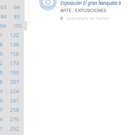
Exposición El gran banquete II
63
64
ARTE / EXPOSICIONES
84
85
Santa Marta de Tormes
04
105
1
122
8
139
5
156
2
173
9
190
6
207
3
224
0
241
7
258
4
275
1
292