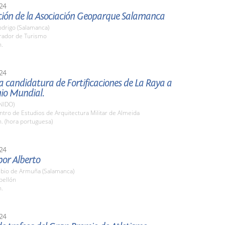
24
ción de la Asociación Geoparque Salamanca
odrigo (Salamanca)
arador de Turismo
h.
24
a candidatura de Fortificaciones de La Raya a
io Mundial.
NIDO)
ntro de Estudios de Arquitectura Militar de Almeida
h. (hora portuguesa)
24
or Alberto
bio de Armuña (Salamanca)
bellón
h.
24