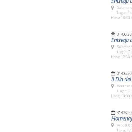
Entrega d
Salamanc
Lugar: Pi
Hora: 18:30 
01/06/20
Entrega d
Salamanc
Lugar: Cua
Hora: 12:30 
01/06/20
II Día de
Ventosa d
Lugar: C
Hora: 10:00 
31/05/20
Homenaje 
Arco (El)
Hora: 17: