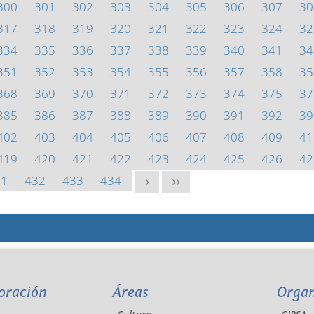
300
301
302
303
304
305
306
307
30
317
318
319
320
321
322
323
324
32
334
335
336
337
338
339
340
341
34
351
352
353
354
355
356
357
358
35
368
369
370
371
372
373
374
375
37
385
386
387
388
389
390
391
392
39
402
403
404
405
406
407
408
409
41
419
420
421
422
423
424
425
426
42
31
432
433
434
>
>>
oración
Áreas
Orga