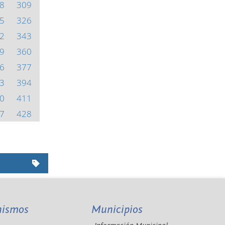
8
309
5
326
2
343
9
360
6
377
3
394
0
411
7
428
nismos
Municipios