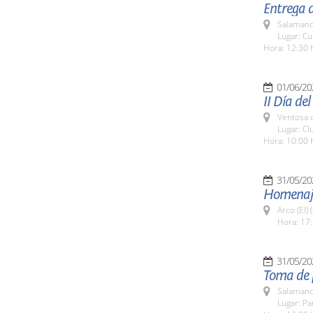
Entrega d
Salamanc
Lugar: Cua
Hora: 12:30 
01/06/20
II Día de
Ventosa d
Lugar: C
Hora: 10:00 
31/05/20
Homenaje 
Arco (El)
Hora: 17:
31/05/20
Toma de 
Salamanc
Lugar: Pa