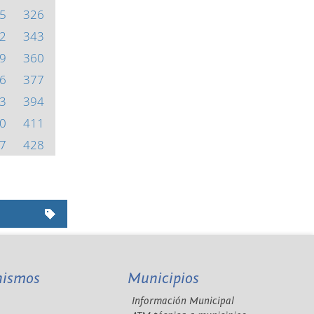
5
326
2
343
9
360
6
377
3
394
0
411
7
428
nismos
Municipios
Información Municipal