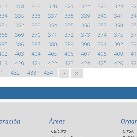
317
318
319
320
321
322
323
324
32
334
335
336
337
338
339
340
341
34
351
352
353
354
355
356
357
358
35
368
369
370
371
372
373
374
375
37
385
386
387
388
389
390
391
392
39
402
403
404
405
406
407
408
409
41
419
420
421
422
423
424
425
426
42
31
432
433
434
>
>>
oración
Áreas
Orga
Cultura
CIPSA