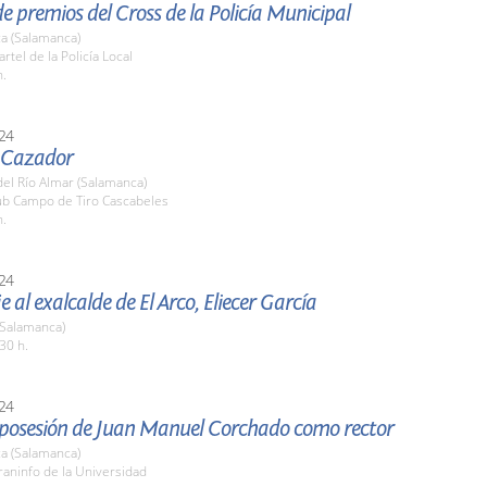
e premios del Cross de la Policía Municipal
a (Salamanca)
rtel de la Policía Local
h.
24
l Cazador
el Río Almar (Salamanca)
lub Campo de Tiro Cascabeles
h.
24
al exalcalde de El Arco, Eliecer García
 (Salamanca)
30 h.
24
posesión de Juan Manuel Corchado como rector
a (Salamanca)
raninfo de la Universidad