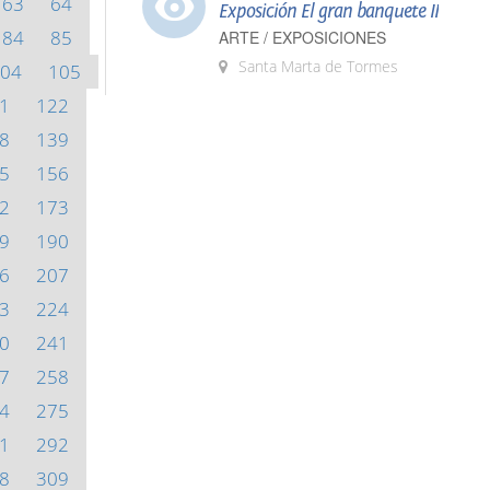
63
64
Exposición El gran banquete II
84
85
ARTE / EXPOSICIONES
Santa Marta de Tormes
04
105
1
122
8
139
5
156
2
173
9
190
6
207
3
224
0
241
7
258
4
275
1
292
8
309