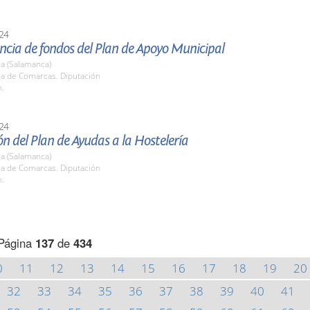
24
ncia de fondos del Plan de Apoyo Municipal
a (Salamanca)
la de Comarcas. Diputación
h.
24
n del Plan de Ayudas a la Hostelería
a (Salamanca)
la de Comarcas. Diputación
h.
Página
137
de
434
0
11
12
13
14
15
16
17
18
19
20
32
33
34
35
36
37
38
39
40
41