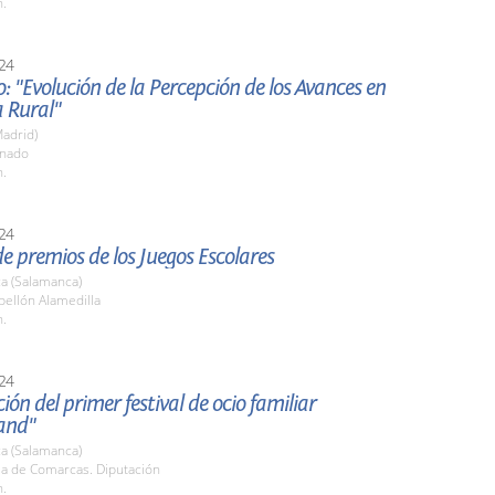
h.
24
o: "Evolución de la Percepción de los Avances en
 Rural"
adrid)
enado
h.
24
e premios de los Juegos Escolares
a (Salamanca)
bellón Alamedilla
h.
24
ión del primer festival de ocio familiar
and"
a (Salamanca)
la de Comarcas. Diputación
h.