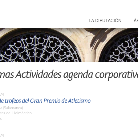
LA DIPUTACIÓN
Á
mas Actividades agenda corporativ
24
e trofeos del Gran Premio de Atletismo
a (Salamanca)
stas del Helmántico
h.
24