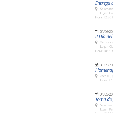
Entrega d
Salamanc
Lugar: Cua
Hora: 12:30 
01/06/20
II Día de
Ventosa d
Lugar: C
Hora: 10:00 
31/05/20
Homenaje 
Arco (El)
Hora: 17:
31/05/20
Toma de 
Salamanc
Lugar: Pa