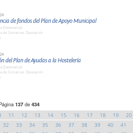
24
ncia de fondos del Plan de Apoyo Municipal
a (Salamanca)
la de Comarcas. Diputación
h.
24
n del Plan de Ayudas a la Hostelería
a (Salamanca)
la de Comarcas. Diputación
h.
Página
137
de
434
0
11
12
13
14
15
16
17
18
19
20
32
33
34
35
36
37
38
39
40
41