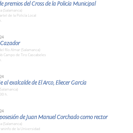
e premios del Cross de la Policía Municipal
a (Salamanca)
rtel de la Policía Local
h.
24
l Cazador
el Río Almar (Salamanca)
lub Campo de Tiro Cascabeles
h.
24
al exalcalde de El Arco, Eliecer García
 (Salamanca)
30 h.
24
posesión de Juan Manuel Corchado como rector
a (Salamanca)
raninfo de la Universidad