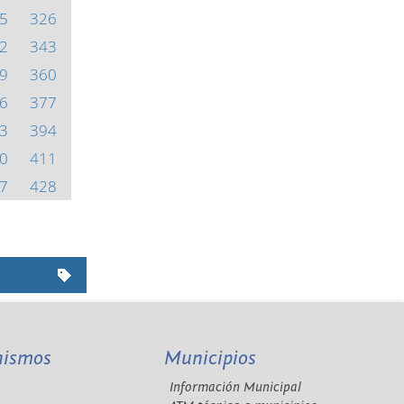
5
326
2
343
9
360
6
377
3
394
0
411
7
428
nismos
Municipios
Información Municipal