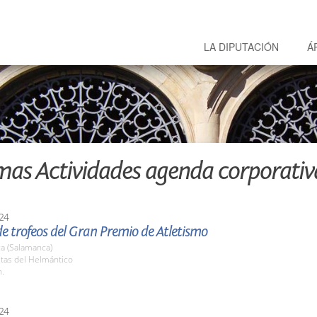
LA DIPUTACIÓN
Á
mas Actividades agenda corporativ
24
e trofeos del Gran Premio de Atletismo
a (Salamanca)
stas del Helmántico
h.
24