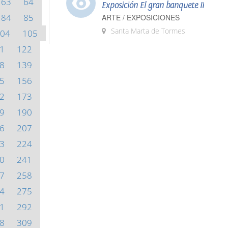
63
64
Exposición El gran banquete II
84
85
ARTE / EXPOSICIONES
Santa Marta de Tormes
04
105
1
122
8
139
5
156
2
173
9
190
6
207
3
224
0
241
7
258
4
275
1
292
8
309