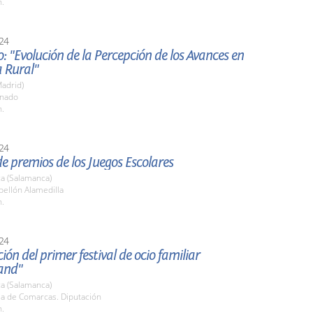
h.
24
o: "Evolución de la Percepción de los Avances en
 Rural"
adrid)
enado
h.
24
e premios de los Juegos Escolares
a (Salamanca)
bellón Alamedilla
h.
24
ión del primer festival de ocio familiar
and"
a (Salamanca)
la de Comarcas. Diputación
h.