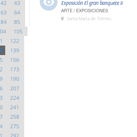
42
43
Exposición El gran banquete II
ARTE / EXPOSICIONES
63
64
Santa Marta de Tormes
84
85
04
105
1
122
8
139
5
156
2
173
9
190
6
207
3
224
0
241
7
258
4
275
1
292