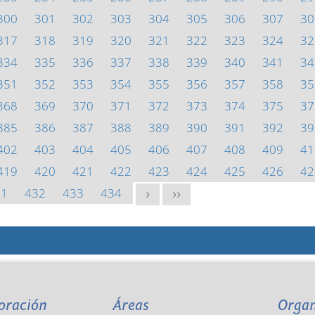
300
301
302
303
304
305
306
307
30
317
318
319
320
321
322
323
324
32
334
335
336
337
338
339
340
341
34
351
352
353
354
355
356
357
358
35
368
369
370
371
372
373
374
375
37
385
386
387
388
389
390
391
392
39
402
403
404
405
406
407
408
409
41
419
420
421
422
423
424
425
426
42
31
432
433
434
>
>>
oración
Áreas
Orga