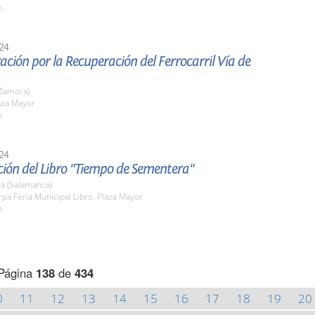
h.
24
ción por la Recuperación del Ferrocarril Vía de
Zamora)
aza Mayor
h.
24
ión del Libro "Tiempo de Sementera"
a (Salamanca)
rpa Feria Municipal Libro. Plaza Mayor
h.
Página
138
de
434
0
11
12
13
14
15
16
17
18
19
20