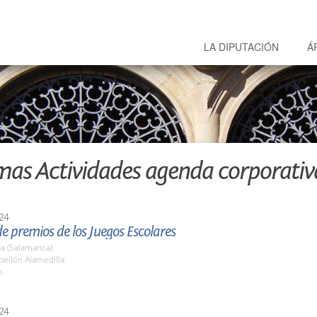
LA DIPUTACIÓN
Á
mas Actividades agenda corporativ
24
e premios de los Juegos Escolares
a (Salamanca)
bellón Alamedilla
h.
24