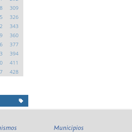
8
309
5
326
2
343
9
360
6
377
3
394
0
411
7
428
nismos
Municipios