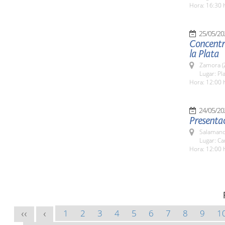
Hora: 16:30 
25/05/20
Concentra
la Plata
Zamora (
Lugar: Pl
Hora: 12:00 
24/05/20
Presentac
Salamanc
Lugar: Ca
Hora: 12:00 
1
2
3
4
5
6
7
8
9
1
<<
<