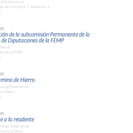
La) (Salamanca)
de de Cruz Roja. C/ Batuecas, 6
h.
24
ción de la subcomisión Permanente de la
 de Diputaciones de la FEMP
adrid)
ede de la FEMP
h.
24
Camino de Hierro
 (La) (Salamanca)
aza Mayor
h.
24
 a la residente
odrigo (Salamanca)
sidencia Mixta