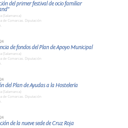
ión del primer festival de ocio familiar
and"
a (Salamanca)
la de Comarcas. Diputación
h.
24
ncia de fondos del Plan de Apoyo Municipal
a (Salamanca)
la de Comarcas. Diputación
h.
24
n del Plan de Ayudas a la Hostelería
a (Salamanca)
la de Comarcas. Diputación
h.
24
ión de la nueve sede de Cruz Roja