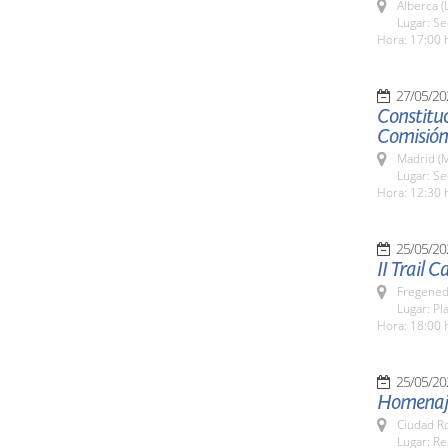
Alberca (
Lugar: Se
Hora: 17:00 
27/05/20
Constitu
Comisión
Madrid (M
Lugar: S
Hora: 12:30 
25/05/20
II Trail 
Fregeneda
Lugar: Pl
Hora: 18:00 
25/05/20
Homenaje
Ciudad R
Lugar: Re