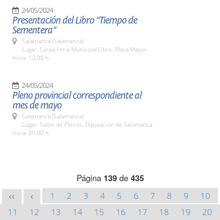
24/05/2024
Presentación del Libro "Tiempo de
Sementera"
Salamanca (Salamanca)
Lugar: Carpa Feria Municipal Libro. Plaza Mayor
Hora: 12:00 h.
24/05/2024
Pleno provincial correspondiente al
mes de mayo
Salamanca (Salamanca)
Lugar: Salón de Plenos. Diputación de Salamanca
Hora: 09:00 h.
Página
139
de
435
1
2
3
4
5
6
7
8
9
10
<<
<
11
12
13
14
15
16
17
18
19
20