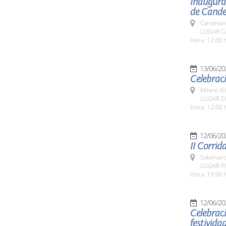
Inaugurac
de Candel
Candelar
LUGAR Ca
Hora: 12:00 
13/06/20
Celebraci
Milano (E
LUGAR El
Hora: 12:00 
12/06/20
II Corrid
Salamanc
LUGAR Pl
Hora: 19:00 
12/06/20
Celebraci
festivida