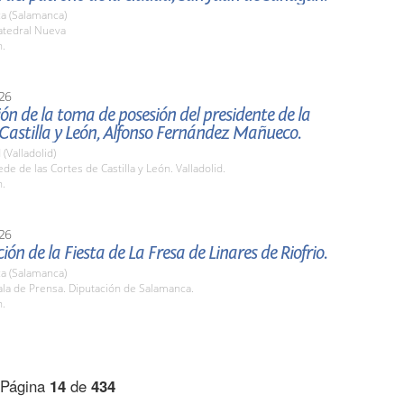
a (Salamanca)
tedral Nueva
h.
26
ón de la toma de posesión del presidente de la
Castilla y León, Alfonso Fernández Mañueco.
 (Valladolid)
e de las Cortes de Castilla y León. Valladolid.
h.
26
ión de la Fiesta de La Fresa de Linares de Riofrio.
a (Salamanca)
la de Prensa. Diputación de Salamanca.
h.
Página
14
de
434