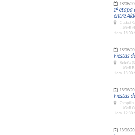
13/06/20
1ª etapa 
entre Ald
Ciudad R
LUGAR Ald
Hora: 16:00 
13/06/20
Fiestas d
Beleña (
LUGAR B
Hora: 13:00 
13/06/20
Fiestas d
Campillo
LUGAR Ca
Hora: 12:30 
13/06/20