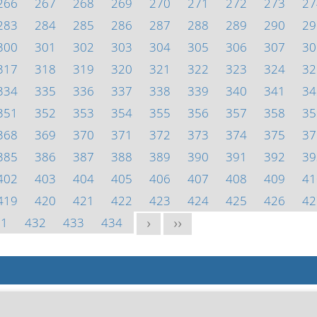
266
267
268
269
270
271
272
273
27
283
284
285
286
287
288
289
290
29
300
301
302
303
304
305
306
307
30
317
318
319
320
321
322
323
324
32
334
335
336
337
338
339
340
341
34
351
352
353
354
355
356
357
358
35
368
369
370
371
372
373
374
375
37
385
386
387
388
389
390
391
392
39
402
403
404
405
406
407
408
409
41
419
420
421
422
423
424
425
426
42
31
432
433
434
>
>>