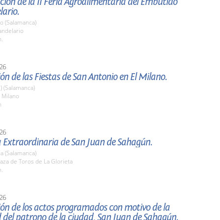
ión de la II Feria Agroalimentaria del Embutido
ario.
io (Salamanca)
ndelario
h.
26
ón de las Fiestas de San Antonio en El Milano.
l) (Salamanca)
 Milano
h
26
a Extraordinaria de San Juan de Sahagún.
a (Salamanca)
aza de Toros de La Glorieta
h.
26
ón de los actos programados con motivo de la
d del patrono de la ciudad, San Juan de Sahagún.