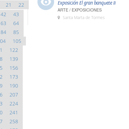
Exposición El gran banquete II
21
22
ARTE / EXPOSICIONES
42
43
Santa Marta de Tormes
63
64
84
85
04
105
1
122
8
139
5
156
2
173
9
190
6
207
3
224
0
241
7
258