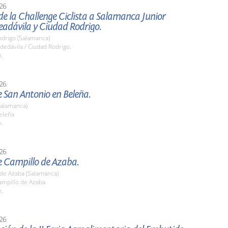
26
de la Challenge Ciclista a Salamanca Junior
eadávila y Ciudad Rodrigo.
odrigo (Salamanca)
edávila / Ciudad Rodrigo.
h.
26
e San Antonio en Beleña.
Salamanca)
eleña
h.
26
e Campillo de Azaba.
 de Azaba (Salamanca)
mpillo de Azaba
h.
26