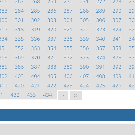
266
267
268
269
270
271
272
273
27
283
284
285
286
287
288
289
290
29
300
301
302
303
304
305
306
307
30
317
318
319
320
321
322
323
324
32
334
335
336
337
338
339
340
341
34
351
352
353
354
355
356
357
358
35
368
369
370
371
372
373
374
375
37
385
386
387
388
389
390
391
392
39
402
403
404
405
406
407
408
409
41
419
420
421
422
423
424
425
426
42
31
432
433
434
>
>>