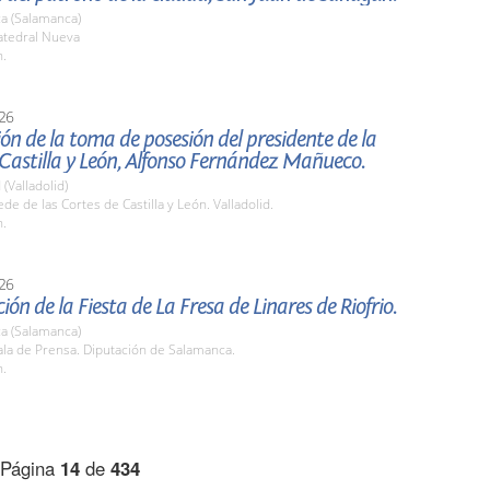
a (Salamanca)
tedral Nueva
h.
26
ón de la toma de posesión del presidente de la
Castilla y León, Alfonso Fernández Mañueco.
 (Valladolid)
e de las Cortes de Castilla y León. Valladolid.
h.
26
ión de la Fiesta de La Fresa de Linares de Riofrio.
a (Salamanca)
la de Prensa. Diputación de Salamanca.
h.
Página
14
de
434