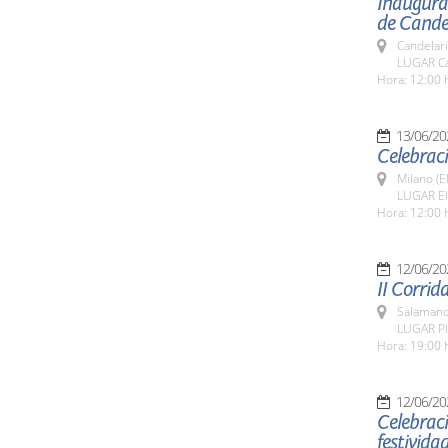
Inaugurac
de Candel
Candelar
LUGAR Ca
Hora: 12:00 
13/06/20
Celebraci
Milano (E
LUGAR El
Hora: 12:00 
12/06/20
II Corrid
Salamanc
LUGAR Pl
Hora: 19:00 
12/06/20
Celebraci
festivida