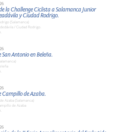
26
de la Challenge Ciclista a Salamanca Junior
eadávila y Ciudad Rodrigo.
odrigo (Salamanca)
edávila / Ciudad Rodrigo.
h.
26
e San Antonio en Beleña.
Salamanca)
eleña
h.
26
e Campillo de Azaba.
 de Azaba (Salamanca)
mpillo de Azaba
h.
26