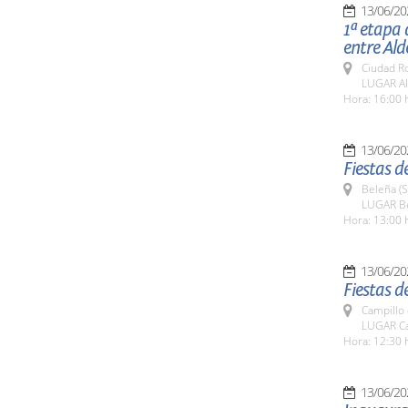
13/06/20
1ª etapa 
entre Ald
Ciudad R
LUGAR Ald
Hora: 16:00 
13/06/20
Fiestas d
Beleña (
LUGAR B
Hora: 13:00 
13/06/20
Fiestas d
Campillo
LUGAR Ca
Hora: 12:30 
13/06/20