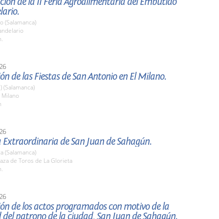
ión de la II Feria Agroalimentaria del Embutido
ario.
io (Salamanca)
ndelario
h.
26
ón de las Fiestas de San Antonio en El Milano.
l) (Salamanca)
 Milano
h
26
a Extraordinaria de San Juan de Sahagún.
a (Salamanca)
aza de Toros de La Glorieta
h.
26
ón de los actos programados con motivo de la
d del patrono de la ciudad, San Juan de Sahagún.