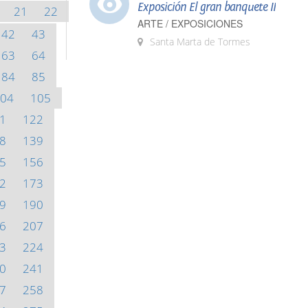
Exposición El gran banquete II
21
22
ARTE / EXPOSICIONES
42
43
Santa Marta de Tormes
63
64
84
85
04
105
1
122
8
139
5
156
2
173
9
190
6
207
3
224
0
241
7
258