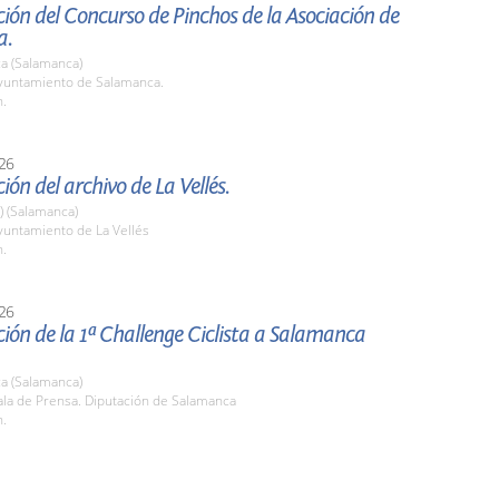
ión del Concurso de Pinchos de la Asociación de
a.
a (Salamanca)
untamiento de Salamanca.
h.
26
ión del archivo de La Vellés.
a) (Salamanca)
untamiento de La Vellés
h.
26
ión de la 1ª Challenge Ciclista a Salamanca
a (Salamanca)
la de Prensa. Diputación de Salamanca
h.