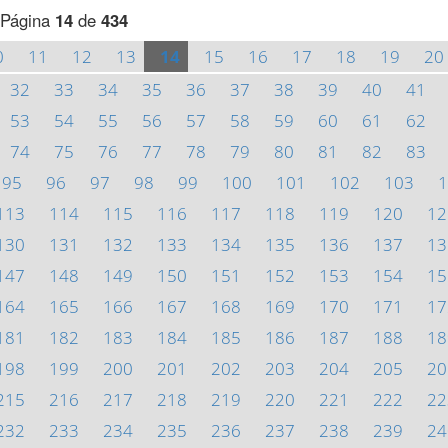
Página
14
de
434
0
11
12
13
14
15
16
17
18
19
20
32
33
34
35
36
37
38
39
40
41
53
54
55
56
57
58
59
60
61
62
74
75
76
77
78
79
80
81
82
83
95
96
97
98
99
100
101
102
103
1
113
114
115
116
117
118
119
120
12
130
131
132
133
134
135
136
137
13
147
148
149
150
151
152
153
154
15
164
165
166
167
168
169
170
171
17
181
182
183
184
185
186
187
188
18
198
199
200
201
202
203
204
205
20
215
216
217
218
219
220
221
222
22
232
233
234
235
236
237
238
239
24