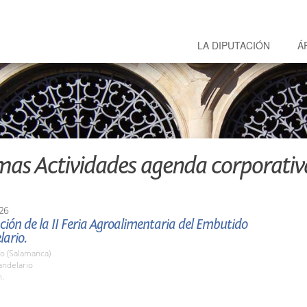
LA DIPUTACIÓN
Á
mas Actividades agenda corporativ
26
ión de la II Feria Agroalimentaria del Embutido
ario.
io (Salamanca)
ndelario
h.