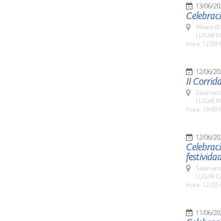
13/06/20
Celebraci
Milano (E
LUGAR El
Hora: 12:00 
12/06/20
II Corrid
Salamanc
LUGAR Pl
Hora: 19:00 
12/06/20
Celebraci
festivida
Salamanc
LUGAR Ca
Hora: 12,00 
11/06/20