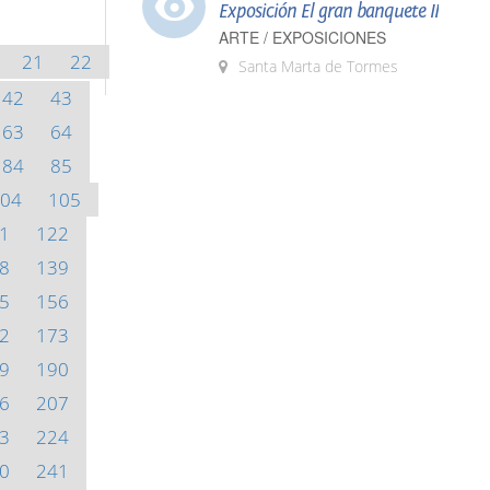
Exposición El gran banquete II
ARTE / EXPOSICIONES
21
22
Santa Marta de Tormes
42
43
63
64
84
85
04
105
1
122
8
139
5
156
2
173
9
190
6
207
3
224
0
241