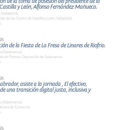
ón de la toma de posesión del presidente de la
Castilla y León, Alfonso Fernández Mañueco.
 (Valladolid)
e de las Cortes de Castilla y León. Valladolid.
h.
26
ión de la Fiesta de La Fresa de Linares de Riofrio.
a (Salamanca)
la de Prensa. Diputación de Salamanca.
h.
26
abrador, asiste a la jornada , El efectivo,
de una transición digital justa, inclusiva y
a (Salamanca)
ámara de Comercio
h.
26