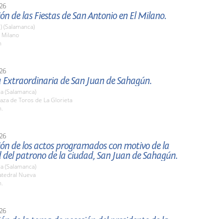
26
ón de las Fiestas de San Antonio en El Milano.
l) (Salamanca)
 Milano
h
26
a Extraordinaria de San Juan de Sahagún.
a (Salamanca)
aza de Toros de La Glorieta
h.
26
ón de los actos programados con motivo de la
d del patrono de la ciudad, San Juan de Sahagún.
a (Salamanca)
tedral Nueva
h.
26