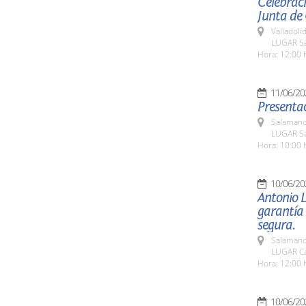
Celebraci
Junta de 
Valladolid
LUGAR Sed
Hora: 12:00 
11/06/20
Presentac
Salamanc
LUGAR Sa
Hora: 10:00 
10/06/20
Antonio L
garantía 
segura.
Salamanc
LUGAR C
Hora: 12:00 
10/06/20