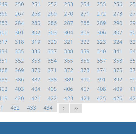
249
250
251
252
253
254
255
256
25
266
267
268
269
270
271
272
273
27
283
284
285
286
287
288
289
290
29
300
301
302
303
304
305
306
307
30
317
318
319
320
321
322
323
324
32
334
335
336
337
338
339
340
341
34
351
352
353
354
355
356
357
358
35
368
369
370
371
372
373
374
375
37
385
386
387
388
389
390
391
392
39
402
403
404
405
406
407
408
409
41
419
420
421
422
423
424
425
426
42
31
432
433
434
>
>>