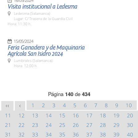
16/05/2024
Visita institucional a Ledesma
Ledesma (Salamanca)
Lugar: C/ Trasera de la Guardia Civil
Hora: 11:30 h.
15/05/2024
Feria Ganadera y de Maquinaria
Agrícola San Isidro 2024
Lumbrales (Salamanca)
Hora: 12:00 h.
Página
140
de
434
1
2
3
4
5
6
7
8
9
10
<<
<
11
12
13
14
15
16
17
18
19
20
21
22
23
24
25
26
27
28
29
30
31
32
33
34
35
36
37
38
39
40