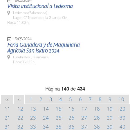
16/05/2024
Visita institucional a Ledesma
Ledesma (Salamanca)
Lugar: C/ Trasera de la Guardia Civil
Hora: 11:30 h.
15/05/2024
Feria Ganadera y de Maquinaria
Agrícola San Isidro 2024
Lumbrales (Salamanca)
Hora: 12:00 h.
Página
140
de
434
1
2
3
4
5
6
7
8
9
10
<<
<
11
12
13
14
15
16
17
18
19
20
21
22
23
24
25
26
27
28
29
30
31
32
33
34
35
36
37
38
39
40