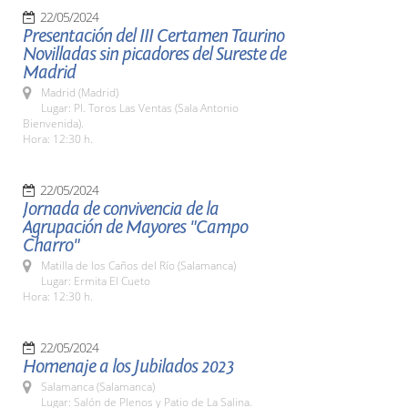
22/05/2024
Presentación del III Certamen Taurino
Novilladas sin picadores del Sureste de
Madrid
Madrid (Madrid)
Lugar: Pl. Toros Las Ventas (Sala Antonio
Bienvenida).
Hora: 12:30 h.
22/05/2024
Jornada de convivencia de la
Agrupación de Mayores "Campo
Charro"
Matilla de los Caños del Río (Salamanca)
Lugar: Ermita El Cueto
Hora: 12:30 h.
22/05/2024
Homenaje a los Jubilados 2023
Salamanca (Salamanca)
Lugar: Salón de Plenos y Patio de La Salina.