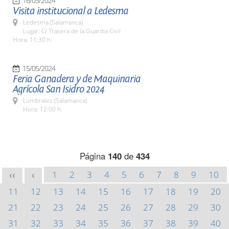
16/05/2024
Visita institucional a Ledesma
Ledesma (Salamanca)
Lugar: C/ Trasera de la Guardia Civil
Hora: 11:30 h.
15/05/2024
Feria Ganadera y de Maquinaria
Agrícola San Isidro 2024
Lumbrales (Salamanca)
Hora: 12:00 h.
Página
140
de
434
1
2
3
4
5
6
7
8
9
10
<<
<
11
12
13
14
15
16
17
18
19
20
21
22
23
24
25
26
27
28
29
30
31
32
33
34
35
36
37
38
39
40