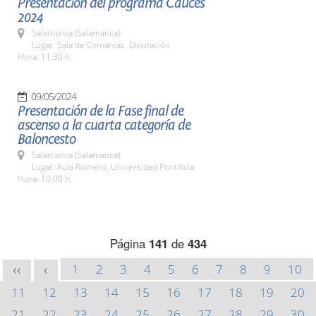
Presentación del programa Cauces
2024
Salamanca (Salamanca)
Lugar: Sala de Comarcas. Diputación
Hora: 11:30 h.
09/05/2024
Presentación de la Fase final de
ascenso a la cuarta categoría de
Baloncesto
Salamanca (Salamanca)
Lugar: Aula Romero. Universidad Pontificia
Hora: 10:00 h.
Página
141
de
434
1
2
3
4
5
6
7
8
9
10
<<
<
11
12
13
14
15
16
17
18
19
20
21
22
23
24
25
26
27
28
29
30