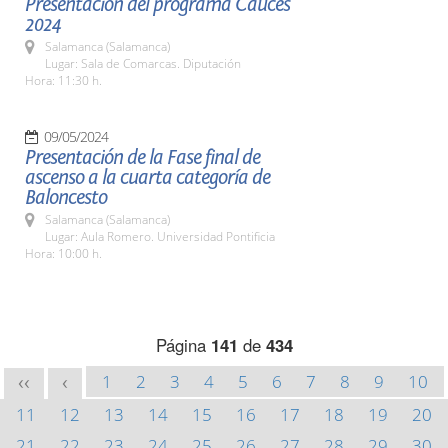
Presentación del programa Cauces
2024
Salamanca (Salamanca)
Lugar: Sala de Comarcas. Diputación
Hora: 11:30 h.
09/05/2024
Presentación de la Fase final de
ascenso a la cuarta categoría de
Baloncesto
Salamanca (Salamanca)
Lugar: Aula Romero. Universidad Pontificia
Hora: 10:00 h.
Página
141
de
434
1
2
3
4
5
6
7
8
9
10
<<
<
11
12
13
14
15
16
17
18
19
20
21
22
23
24
25
26
27
28
29
30