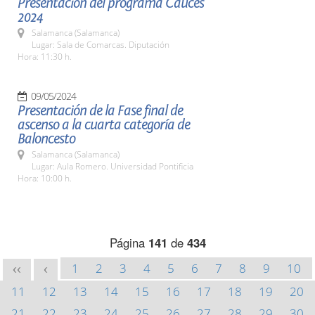
Presentación del programa Cauces
2024
Salamanca (Salamanca)
Lugar: Sala de Comarcas. Diputación
Hora: 11:30 h.
09/05/2024
Presentación de la Fase final de
ascenso a la cuarta categoría de
Baloncesto
Salamanca (Salamanca)
Lugar: Aula Romero. Universidad Pontificia
Hora: 10:00 h.
Página
141
de
434
1
2
3
4
5
6
7
8
9
10
<<
<
11
12
13
14
15
16
17
18
19
20
21
22
23
24
25
26
27
28
29
30