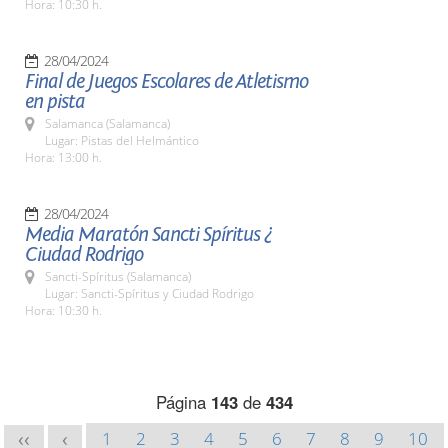
Hora: 10:30 h.
28/04/2024
Final de Juegos Escolares de Atletismo
en pista
Salamanca (Salamanca)
Lugar: Pistas del Helmántico
Hora: 13:00 h.
28/04/2024
Media Maratón Sancti Spíritus ¿
Ciudad Rodrigo
Sancti-Spíritus (Salamanca)
Lugar: Sancti-Spíritus y Ciudad Rodrigo
Hora: 10:30 h.
Página
143
de
434
1
2
3
4
5
6
7
8
9
10
<<
<