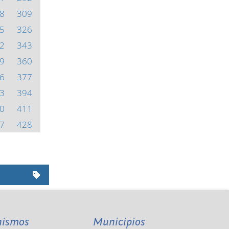
8
309
5
326
2
343
9
360
6
377
3
394
0
411
7
428
nismos
Municipios