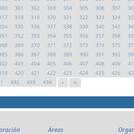
300
301
302
303
304
305
306
307
30
317
318
319
320
321
322
323
324
32
334
335
336
337
338
339
340
341
34
351
352
353
354
355
356
357
358
35
368
369
370
371
372
373
374
375
37
385
386
387
388
389
390
391
392
39
402
403
404
405
406
407
408
409
41
419
420
421
422
423
424
425
426
42
31
432
433
434
>
>>
oración
Áreas
Orga