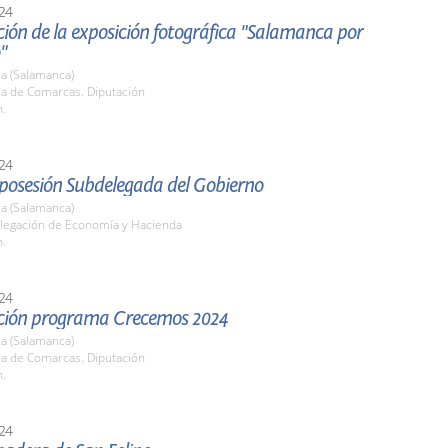
24
ión de la exposición fotográfica "Salamanca por
"
a (Salamanca)
la de Comarcas. Diputación
h.
24
posesión Subdelegada del Gobierno
a (Salamanca)
elegación de Economía y Hacienda
h.
24
ción programa Crecemos 2024
a (Salamanca)
la de Comarcas. Diputación
h.
24