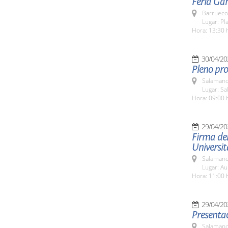
Feria Ga
Barrueco
Lugar: Pl
Hora: 13:30 
30/04/20
Pleno pro
Salamanc
Lugar: Sa
Hora: 09:00 
29/04/20
Firma del
Universit
Salamanc
Lugar: Au
Hora: 11:00 
29/04/20
Presentac
Salamanc