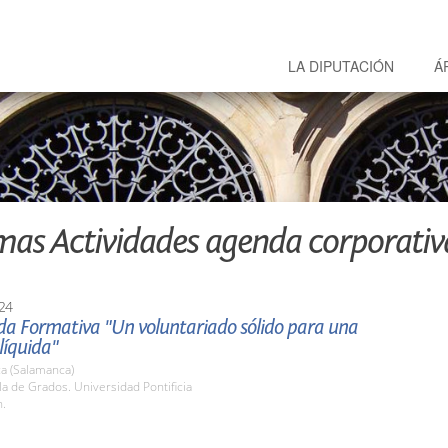
LA DIPUTACIÓN
Á
mas Actividades agenda corporativ
24
ada Formativa "Un voluntariado sólido para una
líquida"
a (Salamanca)
la de Grados. Universidad Pontificia
h.