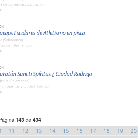
la de Comarcas. Diputación
h.
24
Juegos Escolares de Atletismo en pista
a (Salamanca)
stas del Helmántico
h.
24
ratón Sancti Spíritus ¿ Ciudad Rodrigo
íritus (Salamanca)
ncti-Spíritus y Ciudad Rodrigo
h.
Página
143
de
434
0
11
12
13
14
15
16
17
18
19
20