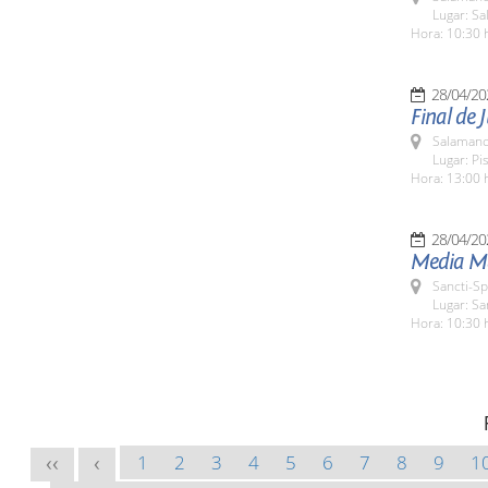
Lugar: Sa
Hora: 10:30 
28/04/20
Final de 
Salamanc
Lugar: Pi
Hora: 13:00 
28/04/20
Media Ma
Sancti-Sp
Lugar: Sa
Hora: 10:30 
1
2
3
4
5
6
7
8
9
1
<<
<