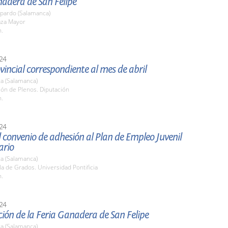
nadera de San Felipe
pardo (Salamanca)
aza Mayor
h.
24
vincial correspondiente al mes de abril
a (Salamanca)
lón de Plenos. Diputación
h.
24
 convenio de adhesión al Plan de Empleo Juvenil
ario
a (Salamanca)
la de Grados. Universidad Pontificia
h.
24
ión de la Feria Ganadera de San Felipe
a (Salamanca)