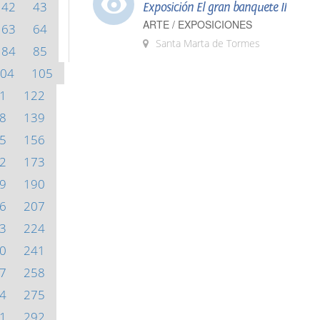
42
43
Exposición El gran banquete II
ARTE / EXPOSICIONES
63
64
Santa Marta de Tormes
84
85
04
105
1
122
8
139
5
156
2
173
9
190
6
207
3
224
0
241
7
258
4
275
1
292