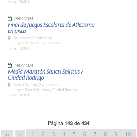
Hora: 10:30 h.
28/04/2024
Final de Juegos Escolares de Atletismo
en pista
Salamanca (Salamanca)
Lugar: Pistas del Helmántico
Hora: 13:00 h.
28/04/2024
Media Maratón Sancti Spíritus ¿
Ciudad Rodrigo
Sancti-Spíritus (Salamanca)
Lugar: Sancti-Spíritus y Ciudad Rodrigo
Hora: 10:30 h.
Página
143
de
434
1
2
3
4
5
6
7
8
9
10
<<
<