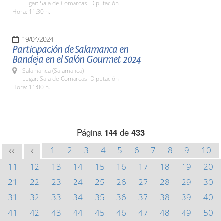
Lugar: Sala de Comarcas. Diputación
Hora: 11:30 h.
19/04/2024
Participación de Salamanca en
Bandeja en el Salón Gourmet 2024
Salamanca (Salamanca)
Lugar: Sala de Comarcas. Diputación
Hora: 11:00 h.
Página
144
de
433
1
2
3
4
5
6
7
8
9
10
<<
<
11
12
13
14
15
16
17
18
19
20
21
22
23
24
25
26
27
28
29
30
31
32
33
34
35
36
37
38
39
40
41
42
43
44
45
46
47
48
49
50