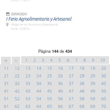
Hora: 11:00 h.
20/04/2024
I Feria Agroalimentaria y Artesanal
Ahigal de los Aceiteros (Salamanca)
Hora: 12:00 h.
Página
144
de
434
1
2
3
4
5
6
7
8
9
10
<<
<
11
12
13
14
15
16
17
18
19
20
21
22
23
24
25
26
27
28
29
30
31
32
33
34
35
36
37
38
39
40
41
42
43
44
45
46
47
48
49
50
51
52
53
54
55
56
57
58
59
60
61
62
63
64
65
66
67
68
69
70