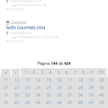
Salamanca (Salamanca)
Lugar: Plaza de la Concordia
Hora: 12:00 h.
22/04/2024
Salón Gourmets 2024
Madrid (Madrid)
Lugar: IFEMA (Pabellón 3, Stand C30)
Hora: 11:00 h.
Página
144
de
434
1
2
3
4
5
6
7
8
9
10
<<
<
11
12
13
14
15
16
17
18
19
20
21
22
23
24
25
26
27
28
29
30
31
32
33
34
35
36
37
38
39
40
41
42
43
44
45
46
47
48
49
50