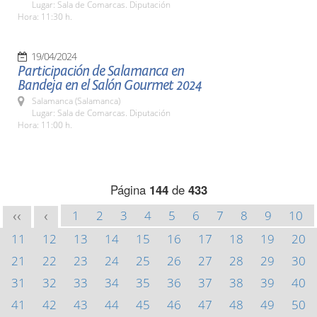
Lugar: Sala de Comarcas. Diputación
Hora: 11:30 h.
19/04/2024
Participación de Salamanca en
Bandeja en el Salón Gourmet 2024
Salamanca (Salamanca)
Lugar: Sala de Comarcas. Diputación
Hora: 11:00 h.
Página
144
de
433
1
2
3
4
5
6
7
8
9
10
<<
<
11
12
13
14
15
16
17
18
19
20
21
22
23
24
25
26
27
28
29
30
31
32
33
34
35
36
37
38
39
40
41
42
43
44
45
46
47
48
49
50