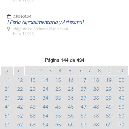
Hora: 11:00 h.
20/04/2024
I Feria Agroalimentaria y Artesanal
Ahigal de los Aceiteros (Salamanca)
Hora: 12:00 h.
Página
144
de
434
1
2
3
4
5
6
7
8
9
10
<<
<
11
12
13
14
15
16
17
18
19
20
21
22
23
24
25
26
27
28
29
30
31
32
33
34
35
36
37
38
39
40
41
42
43
44
45
46
47
48
49
50
51
52
53
54
55
56
57
58
59
60
61
62
63
64
65
66
67
68
69
70