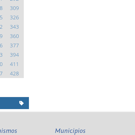
8
309
5
326
2
343
9
360
6
377
3
394
0
411
7
428
nismos
Municipios