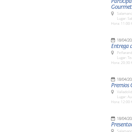
Participa
Gourmet
Salamanc
Lugar: Sa
Hora: 11:00 
18/04/20
Entrega 
Peñarand
Lugar: Te
Hora: 20:30 
18/04/20
Premios C
Valladolid
Lugar: Au
Hora: 12:00 
18/04/20
Presentac
Salamanc