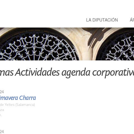
LA DIPUTACIÓN
Á
mas Actividades agenda corporativ
24
Primavera Charra
a de Yeltes (Salamanca)
aza
h.
24