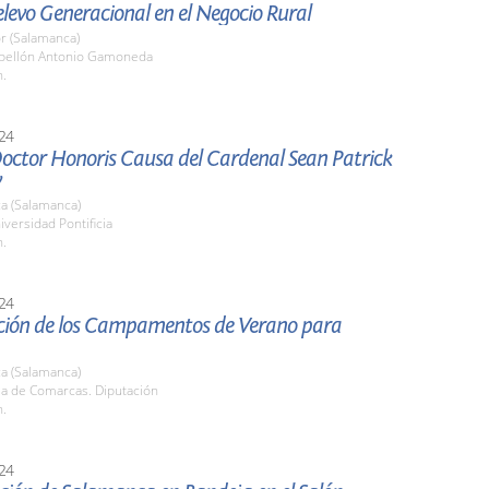
Relevo Generacional en el Negocio Rural
r (Salamanca)
abellón Antonio Gamoneda
h.
24
Doctor Honoris Causa del Cardenal Sean Patrick
y
a (Salamanca)
iversidad Pontificia
h.
24
ción de los Campamentos de Verano para
a (Salamanca)
la de Comarcas. Diputación
h.
24