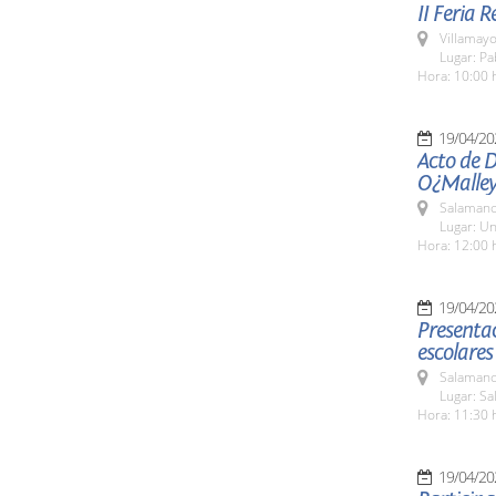
II Feria 
Villamayo
Lugar: P
Hora: 10:00 
19/04/20
Acto de 
O¿Malle
Salamanc
Lugar: Un
Hora: 12:00 
19/04/20
Presenta
escolares
Salamanc
Lugar: Sa
Hora: 11:30 
19/04/20