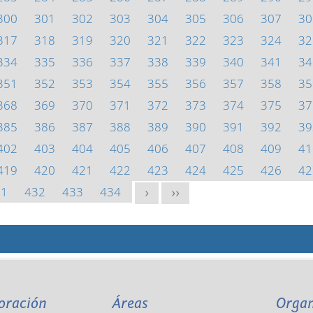
300
301
302
303
304
305
306
307
30
317
318
319
320
321
322
323
324
32
334
335
336
337
338
339
340
341
34
351
352
353
354
355
356
357
358
35
368
369
370
371
372
373
374
375
37
385
386
387
388
389
390
391
392
39
402
403
404
405
406
407
408
409
41
419
420
421
422
423
424
425
426
42
31
432
433
434
>
>>
oración
Áreas
Orga