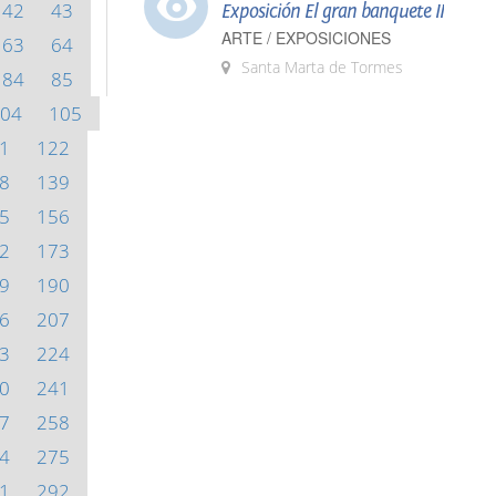
42
43
Exposición El gran banquete II
ARTE / EXPOSICIONES
63
64
Santa Marta de Tormes
84
85
04
105
1
122
8
139
5
156
2
173
9
190
6
207
3
224
0
241
7
258
4
275
1
292