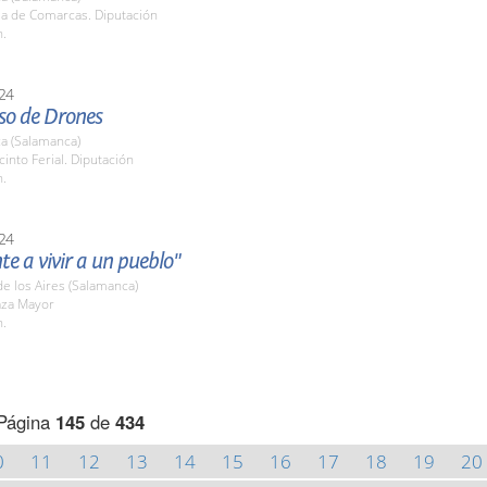
la de Comarcas. Diputación
h.
24
so de Drones
a (Salamanca)
cinto Ferial. Diputación
h.
24
te a vivir a un pueblo"
 de los Aires (Salamanca)
aza Mayor
h.
Página
145
de
434
0
11
12
13
14
15
16
17
18
19
20