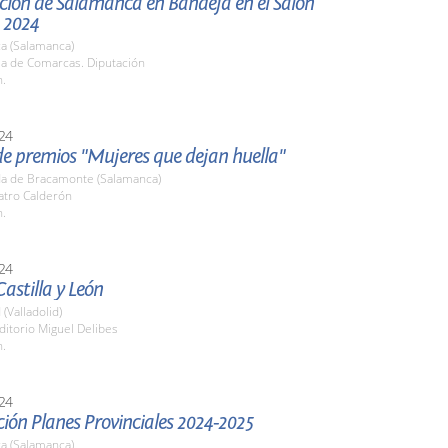
ción de Salamanca en Bandeja en el Salón
 2024
a (Salamanca)
la de Comarcas. Diputación
h.
24
de premios "Mujeres que dejan huella"
a de Bracamonte (Salamanca)
atro Calderón
h.
24
astilla y León
 (Valladolid)
ditorio Miguel Delibes
h.
24
ión Planes Provinciales 2024-2025
a (Salamanca)