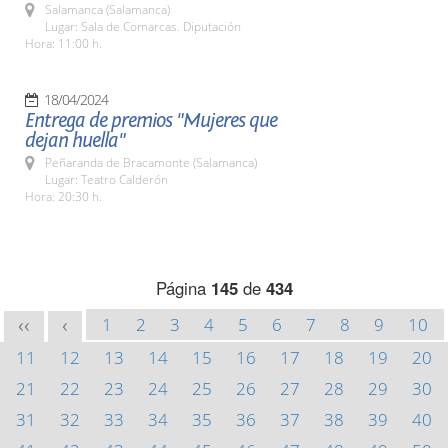
Salamanca (Salamanca)
Lugar: Sala de Comarcas. Diputación
Hora: 11:00 h.
18/04/2024
Entrega de premios "Mujeres que
dejan huella"
Peñaranda de Bracamonte (Salamanca)
Lugar: Teatro Calderón
Hora: 20:30 h.
Página
145
de
434
1
2
3
4
5
6
7
8
9
10
<<
<
11
12
13
14
15
16
17
18
19
20
21
22
23
24
25
26
27
28
29
30
31
32
33
34
35
36
37
38
39
40