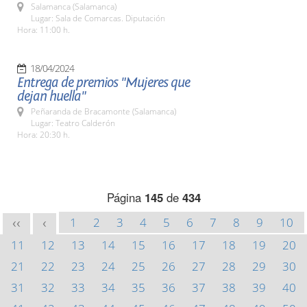
Salamanca (Salamanca)
Lugar: Sala de Comarcas. Diputación
Hora: 11:00 h.
18/04/2024
Entrega de premios "Mujeres que
dejan huella"
Peñaranda de Bracamonte (Salamanca)
Lugar: Teatro Calderón
Hora: 20:30 h.
Página
145
de
434
1
2
3
4
5
6
7
8
9
10
<<
<
11
12
13
14
15
16
17
18
19
20
21
22
23
24
25
26
27
28
29
30
31
32
33
34
35
36
37
38
39
40