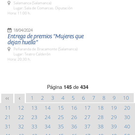
Salamanca (Salamanca)
Lugar: Sala de Comarcas. Diputación
Hora: 11:00 h.
18/04/2024
Entrega de premios "Mujeres que
dejan huella"
Peñaranda de Bracamonte (Salamanca)
Lugar: Teatro Calderón
Hora: 20:30 h.
Página
145
de
434
1
2
3
4
5
6
7
8
9
10
<<
<
11
12
13
14
15
16
17
18
19
20
21
22
23
24
25
26
27
28
29
30
31
32
33
34
35
36
37
38
39
40