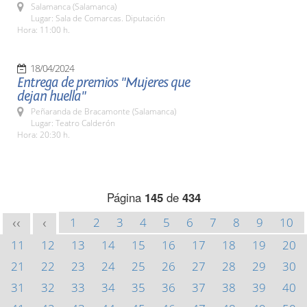
Salamanca (Salamanca)
Lugar: Sala de Comarcas. Diputación
Hora: 11:00 h.
18/04/2024
Entrega de premios "Mujeres que
dejan huella"
Peñaranda de Bracamonte (Salamanca)
Lugar: Teatro Calderón
Hora: 20:30 h.
Página
145
de
434
1
2
3
4
5
6
7
8
9
10
<<
<
11
12
13
14
15
16
17
18
19
20
21
22
23
24
25
26
27
28
29
30
31
32
33
34
35
36
37
38
39
40