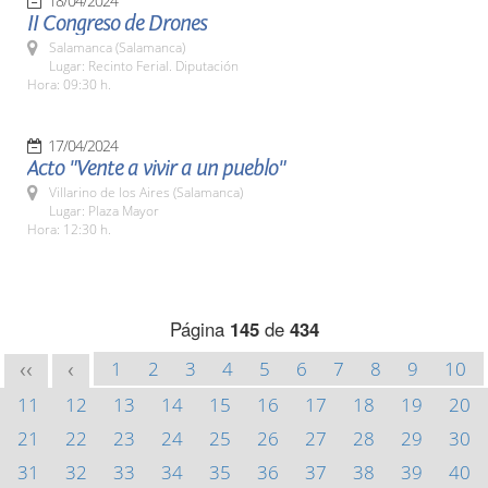
18/04/2024
II Congreso de Drones
Salamanca (Salamanca)
Lugar: Recinto Ferial. Diputación
Hora: 09:30 h.
17/04/2024
Acto "Vente a vivir a un pueblo"
Villarino de los Aires (Salamanca)
Lugar: Plaza Mayor
Hora: 12:30 h.
Página
145
de
434
1
2
3
4
5
6
7
8
9
10
<<
<
11
12
13
14
15
16
17
18
19
20
21
22
23
24
25
26
27
28
29
30
31
32
33
34
35
36
37
38
39
40