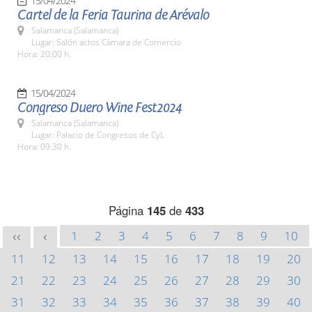
15/04/2024
Cartel de la Feria Taurina de Arévalo
Salamanca (Salamanca)
Lugar: Salón actos Cámara de Comercio
Hora: 20:00 h.
15/04/2024
Congreso Duero Wine Fest2024
Salamanca (Salamanca)
Lugar: Palacio de Congresos de CyL
Hora: 09:30 h.
Página
145
de
433
1
2
3
4
5
6
7
8
9
10
<<
<
11
12
13
14
15
16
17
18
19
20
21
22
23
24
25
26
27
28
29
30
31
32
33
34
35
36
37
38
39
40